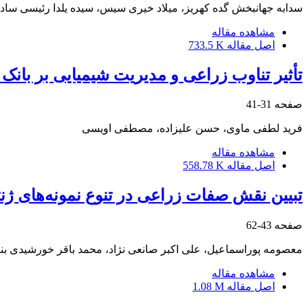
سدابه جهانبخش گده کهریز، میلاد خیری سیس، سیده یلدا رئیسی سادا
مشاهده مقاله
اصل مقاله
733.5 K
تأثیر تناوب زراعی و مدیریت شیمیایی بر بانک بذر علف‌های‌هرز مزارع
صفحه
31-41
فرید لطفی ماوی، حسن علیزاده، مصطفی اویسی
مشاهده مقاله
اصل مقاله
558.78 K
تبیین نقش صفات زراعی در تنوع نمونه‌های ژ
صفحه
43-62
معصومه پوراسماعیل، علی اکبر صانعی نژاد، محمد باقر خورشیدی ب
مشاهده مقاله
اصل مقاله
1.08 M