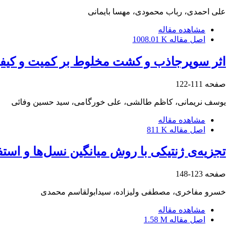
علی احمدی، رباب محمودی، مهسا بایمانی
مشاهده مقاله
اصل مقاله
1008.01 K
اثر سوپرجاذب و کشت مخلوط بر کمیت و کیفیت جو (Hordeum vulgare L.) و نخود علوفه‌ای (cer arietinum L
صفحه
111-122
یوسف نریمانی، کاظم طالشی، علی خورگامی، سید حسین وفائی
مشاهده مقاله
اصل مقاله
811 K
تجزیه‌ی ژنتیکی با روش میانگین نسل‌ها و اس
صفحه
123-148
خسرو مفاخری، مصطفی ولیزاده، سیدابولقاسم محمدی
مشاهده مقاله
اصل مقاله
1.58 M