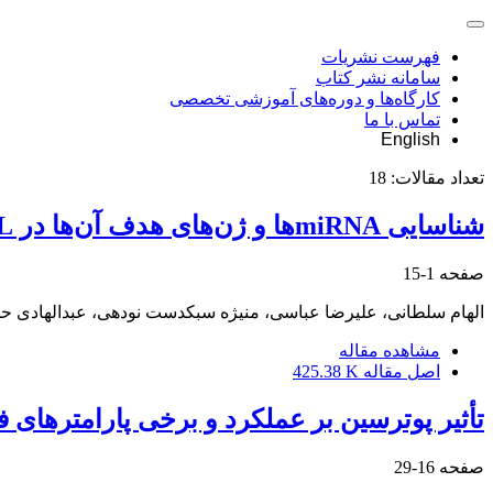
فهرست نشریات
سامانه نشر کتاب
کارگاه‌ها و دوره‌های آموزشی تخصصی
تماس با ما
English
تعداد مقالات:
18
شناسایی miRNA‌ها و ژن‌های هدف آن‌ها در Phaseolus vulgaris L. تحت تنش خشکی و PGPR
صفحه
1-15
الهام سلطانی، علیرضا عباسی، منیژه سبکدست نودهی، عبدالهادی ح
مشاهده مقاله
اصل مقاله
425.38 K
تأثیر پوترسین بر عملکرد و برخی پارامترهای 
صفحه
16-29