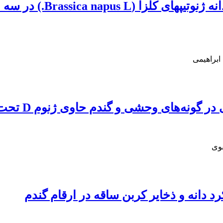
بررسی رابطه سرعت و مدت 
 ابراهیمی
های وحشی و گندم حاوی ژنوم D تحت تنش کم‌آبی
قوی
د دانه و ذخایر کربن ساقه در ارقام گندم