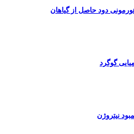
یایی گوگرد
ود نیتروژن