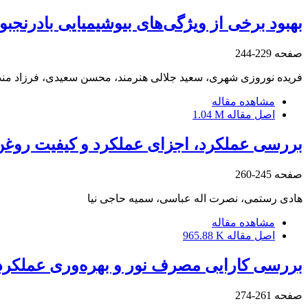
بهبود برخی از ویژگی‌های بیوشیمیایی بادرنجبویه (Melissa officinalis L.) با فعالیت شبه فیتوهورمونی دود حاصل ا
صفحه
229-244
فریده نوروزی شهری، سعید جلالی هنرمند، محسن سعیدی، فرزاد مند
مشاهده مقاله
اصل مقاله
1.04 M
بررسی عملکرد، اجزای عملکرد و کیفیت روغن د
صفحه
245-260
هادی رستمی، نصرت اله عباسی، سمیه حاجی نیا
مشاهده مقاله
اصل مقاله
965.88 K
بررسی کارایی مصرف نور و بهره‌وری عملکرد
صفحه
261-274