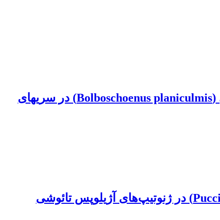
ارزیابی تعامل تداخلی برنج و علف‌های هرز سوروف (Echinochloa crusgalli) و پیزور دریایی (Bolboschoenus planiculmis) در سری‏های