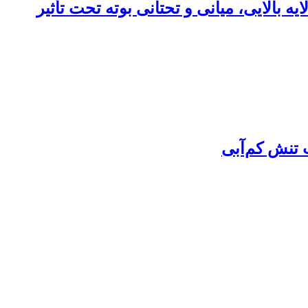
زمان پر شدن دانه ژنوتیپ‎های کلزا (Brassica napus L.) در سه لایه بالایی، میانی و تحتانی بوته تحت تأثیر