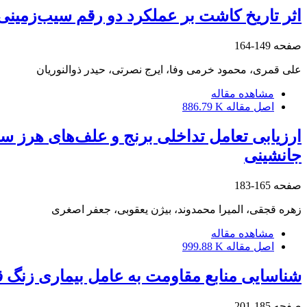
اثر تاریخ کاشت بر عملکرد دو رقم سیب‌زمینی
صفحه
149-164
علی قمری، محمود خرمی وفا، ایرج نصرتی، حیدر ذوالنوریان
مشاهده مقاله
اصل مقاله
886.79 K
جانشینی
صفحه
165-183
زهره قجقی، المیرا محمدوند، بیژن یعقوبی، جعفر اصغری
مشاهده مقاله
اصل مقاله
999.88 K
شناسایی منابع مقاومت به عامل بیماری زنگ قهوه‌ای (Puccinia recondiata f. sp. tritici Eriksson) در ژنوتیپ
صفحه
185-201