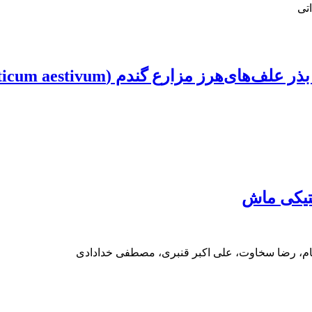
تی
 گندم (Triticum aestivum) در منطقه خوزستان
نتیکی ماش
نام، رضا سخاوت، علی اکبر قنبری، مصطفی خدادادی