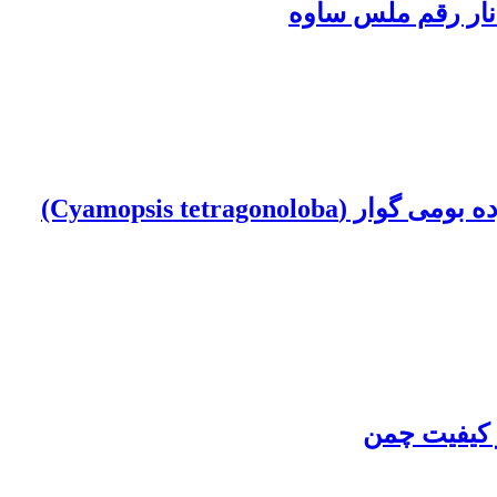
نار ‏رقم ملس ساوه
تأثیر تراکم بوته و نیتروژن بر ویژگی‌های فنولوژیکی، ظرفیت فتوسنتزی و خصوصیات کیفی توده ‏بومی گوار (‏‎(Cyamopsis tetragonoloba