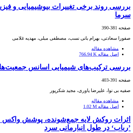
سرما
صفحه
381-390
صفورا سعادتی، بهرام بانی نسب، مصطفی مبلی، مهدیه غلامی
مشاهده مقاله
اصل مقاله
766.94 K
بررسی ترکیب‌های شیمیایی اسانس جمعیت‌های طبیعی مورتلخ ‏‏(‏anii Rech. f. & Esfand.‎
صفحه
391-403
صفیه بی نوا، علیرضا یاوری، مجید شکرپور
مشاهده مقاله
اصل مقاله
1.02 M
’رباب‘ در طول انبارمانی سرد