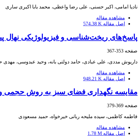
نادیا امامی، اکبر حسنی، علی رضا واعظی، محمد بابا اکبری ساری
مشاهده مقاله
اصل مقاله
574.38 K
پاسخ‌های ریخت‌شناسی و فیزیولوژیکی نهال پی
صفحه
353-367
داریوش مددی، علی عبادی، حامد دولتی بانه، وحید عبدوسی، مهدی حد
مشاهده مقاله
اصل مقاله
948.21 K
مقایسه نگه‎داری فضای سبز به روش حجمی و ریزآیتمی از دیدگاه ناظران و پیمانکاران
صفحه
369-379
فاطمه کاظمی، سیده ملیحه ربانی خیرخواه، حمید مسعودی
مشاهده مقاله
اصل مقاله
1.78 M