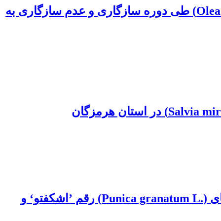
بررسی روند برخی تغییرات بیوشیمیایی و فیزیولوژیکی در برگ رقم‌های زیتون (‏Olea europaea ‎L.‎‏) طی دوره سازگاری و عدم سازگاری به
اثرات روکش لایه جمع‌شونده، پوشش واکس و روکش پوشال کاغذ بر ویژگی‌های کیفی انارهای‌ ‏(‏Punica granatum L.‎‏) رقم ’اشکفتو‘ و