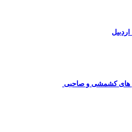
م های ‏کشمشی و صاحبی ‏