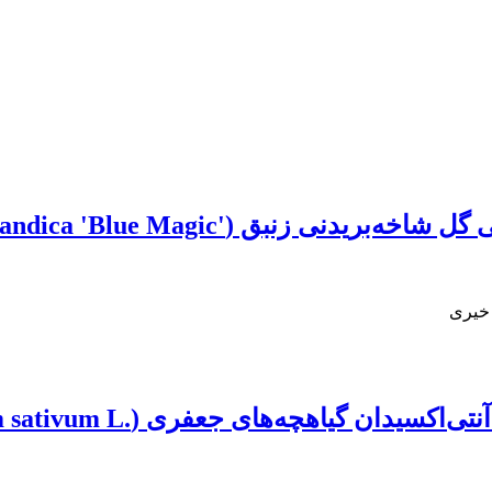
(‏Iris hollandica 'Blue ‎Magic'‎‏)‏
 خیری
 ‏‏(‏Petroselinum sativum L.‎‏) در شرایط آزمایشگاهی