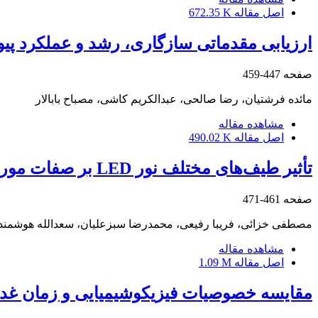
اصل مقاله
672.35 K
ارزیابی مقدماتی سازگاری، رشد و عملکرد پیو
صفحه
447-459
مائده فرشتیان، رضا صالحی، عبدالکریم کاشی، مصباح بابالار
مشاهده مقاله
اصل مقاله
490.02 K
تأثیر طیف‌های مختلف نور ‏LED‏ بر صفات مورفوفیزیولوژیک سه گونه نعناع ‏
صفحه
461-471
مصطفی خزائی، فریبا رفیعی، محمدرضا سبزعلیان، سعدالله هوشمند
مشاهده مقاله
اصل مقاله
1.09 M
مقایسه خصوصیات فیزیکوشیمیایی و زمان غده‎‌‎زایی کلون‎‌‎های پیشرفته با رقم‌های تجاری سیب‎‌‎زمی