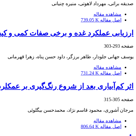
صدیقه براتی، مهرداد لاهوتی، منیره چنیانی
مشاهده مقاله
اصل مقاله
739.05 K
ارزیابی عملکرد غده و برخی صفات کمی و کیفی 15 ژنوتیپ امیدبخش سیب‌زمینی در منطقه 
صفحه
293-303
یوسف جهانی جلودار، طاهر برزگر، داود حسن پناه، زهرا قهرمانی
مشاهده مقاله
اصل مقاله
731.24 K
اثر کم‌آبیاری بعد از شروع رنگ‌گیری بر عمکل
صفحه
305-315
مرجان آشوری، محمود قاسم نژاد، محمدحسن بیگلوئی
مشاهده مقاله
اصل مقاله
806.64 K