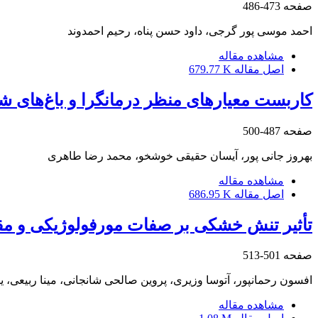
صفحه
473-486
احمد موسی پور گرجی، داود حسن پناه، رحیم احمدوند
مشاهده مقاله
اصل مقاله
679.77 K
کاربست معیارهای منظر درمانگرا و باغ‌های ش
صفحه
487-500
بهروز جانی پور، آیسان حقیقی خوشخو، محمد رضا طاهری
مشاهده مقاله
اصل مقاله
686.95 K
تأثیر تنش خشکی بر صفات مورفولوژیکی و مقادیر پرولی
صفحه
501-513
افسون رحمانپور، آتوسا وزیری، پروین صالحی شانجانی، مینا ربیعی
مشاهده مقاله