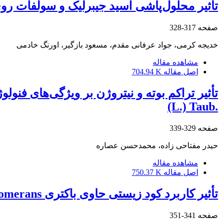
تأثیر محلول‌پاشی اسید جیبرلیک و سولفات رو
صفحه
317-328
خدیجه کرمی، جواد عرفانی مقدم، مسعود بازگیر، اورنگ خادمی
مشاهده مقاله
اصل مقاله
704.94 K
(L.) Taub.‎
صفحه
329-339
حیدر مفتاحی زاده، محمدحسن عصاره
مشاهده مقاله
اصل مقاله
750.37 K
تأثیر کاربرد کود زیستی حاوی باکتری ‏Pantoea agglomerans‏ در مقایسه با کود اوره بر رشد و ‏کیفیت چمن
صفحه
341-351