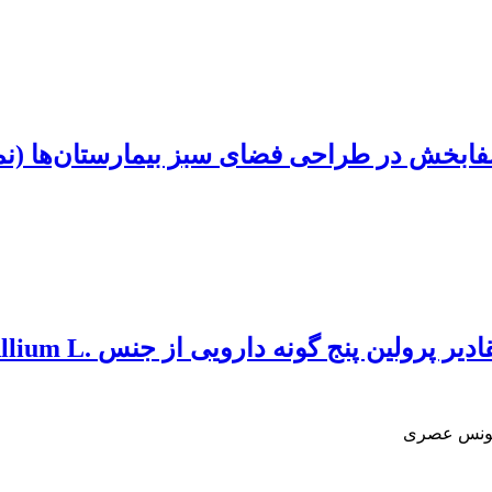
فابخش در طراحی فضای سبز بیمارستان‌ها ‏(نم
ن پنج گونه‌ دارویی از جنسAllium L. ‎‏ ‏
، یونس عصری