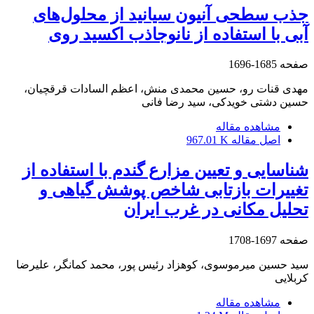
جذب سطحی آنیون سیانید از محلول‌های
آبی با استفاده از نانوجاذب اکسید روی
صفحه
1685-1696
مهدی قنات رو، حسین محمدی منش، اعظم السادات قرقچیان،
حسین دشتی خویدکی، سید رضا فانی
مشاهده مقاله
اصل مقاله
967.01 K
شناسایی و تعیین مزارع گندم با استفاده از
تغییرات بازتابی شاخص پوشش گیاهی و
تحلیل مکانی در غرب ایران
صفحه
1697-1708
سید حسین میرموسوی، کوهزاد رئیس پور، محمد کمانگر، علیرضا
کربلایی
مشاهده مقاله