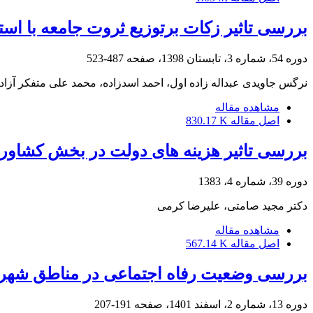
بررسی تاثیر زکات برتوزیع ثروت جامعه با است
دوره 54، شماره 3، تابستان 1398، صفحه
487-523
نرگس جاویدی عبداله زاده اول، احمد اسدزاده، محمد علی متفکر آزا
مشاهده مقاله
اصل مقاله
830.17 K
بررسی تاثیر هزینه های دولت در بخش کشاور
دوره 39، شماره 4، 1383
دکتر مجید صامتى، علیرضا کرمى
مشاهده مقاله
اصل مقاله
567.14 K
بررسی وضعیت رفاه اجتماعی در مناطق شهری
دوره 13، شماره 2، اسفند 1401، صفحه
191-207