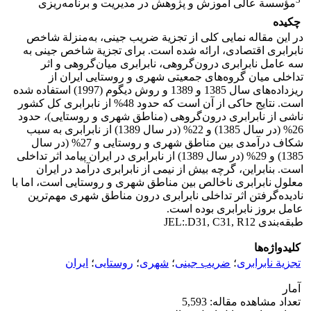
مؤسسة عالی آموزش و پژوهش در مدیریت و برنامه‌ریزی
چکیده
در این مقاله نمایی کلی از تجزیة ضریب جینی، به‌منزلة شاخص
نابرابری اقتصادی، ارائه شده است. برای تجزیة شاخص جینی به
سه عامل نابرابری درون‌گروهی، نابرابری میان‌گروهی و اثر
تداخلی میان گروه‌‌های جمعیتی شهری و روستایی ایران از
ریزداده‌‌های سال 1385 و 1389 و روش دیگوم (1997) استفاده شده
است. نتایج حاکی از آن است که حدود 48% از نابرابری کل کشور
ناشی از نابرابری درون‌گروهی (مناطق شهری و روستایی)، حدود
26% (در سال 1385) و 22% (در سال 1389) از نابرابری به سبب
شکاف درآمدی بین مناطق شهری و روستایی و 27% (در سال
1385) و 29% (در سال 1389) از نابرابری در ایران پیامد اثر تداخلی
است. بنابراین، گرچه بیش از نیمی از نابرابری درآمد در ایران
معلول نابرابری ناخالص بین مناطق شهری و روستایی است، اما با
نادیده‌گرفتن اثر تداخلی نابرابری درون مناطق شهری مهم‌ترین
عامل بروز نابرابری بوده است.
طبقه‌بندی JEL:.D31, C31, R12
کلیدواژه‌ها
تجزیة نابرابری
؛
ضریب جینی
؛
شهری
؛
روستایی
؛
ایران
آمار
تعداد مشاهده مقاله: 5,593