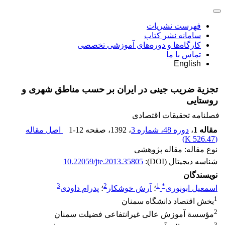
فهرست نشریات
سامانه نشر کتاب
کارگاه‌ها و دوره‌های آموزشی تخصصی
تماس با ما
English
تجزیة ضریب جینی در ایران بر حسب مناطق شهری و
روستایی
فصلنامه تحقیقات اقتصادی
مقاله 1
،
دوره 48، شماره 3
، 1392
، صفحه
1-12
اصل مقاله
)
526.47 K
(
نوع مقاله: مقاله پژوهشی
شناسه دیجیتال (DOI):
10.22059/jte.2013.35805
نویسندگان
3
2
1
*
اسمعیل ابونوری
؛
آرش خوشکار
؛
پدرام داودی
1
بخش اقتصاد دانشگاه سمنان
2
مؤسسة آموزش عالی غیرانتفاعی فضیلت سمنان
3