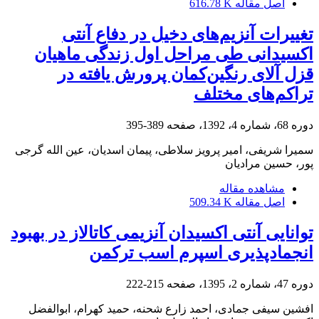
اصل مقاله
616.78 K
تغییرات آنزیم‌های دخیل در دفاع آنتی
اکسیدانی طی مراحل اول زندگی ماهیان
قزل آلای رنگین‌کمان پرورش یافته در
تراکم‌های مختلف
دوره 68، شماره 4، 1392، صفحه
389-395
سمیرا شریفی، امیر پرویز سلاطی، پیمان اسدیان، عین الله گرجی
پور، حسین مرادیان
مشاهده مقاله
اصل مقاله
509.34 K
توانایی آنتی اکسیدان آنزیمی کاتالاز در بهبود
انجماد‌پذیری اسپرم اسب ترکمن
دوره 47، شماره 2، 1395، صفحه
215-222
افشین سیفی جمادی، احمد زارع شحنه، حمید کهرام، ابوالفضل