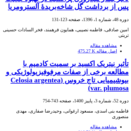
پس از برداشت گل شاخه‌بریدۀ آلسترومریا
دوره 48، شماره 1، 1396، صفحه
123-131
امین صادقی، فاطمه نصیبی، همایون فرهمند، فخر السادات حسینی
تربتی
مشاهده مقاله
اصل مقاله
475.27 K
تأثیر نیتریک اکسید بر سمیت کادمیم با
مطالعه برخی از صفات مرفوفیزیولوژیکی و
بیوشیمیایی تاج ‏خروس (‏Celosia argentea
var. plumosa‏)‏
دوره 52، شماره 3، پاییز 1400، صفحه
743-754
فاطمه بنی اسدی، مسعود ارغوانی، وحیدرضا صفاری، مهدی
منصوری
مشاهده مقاله