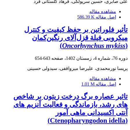
علی صابری، حسین سرپولکی، فرهاد گلستانی فرد
مشاهده مقاله
اصل مقاله
586.39 K
تأثیر فلوراتین بر حفظ کیفیت و کنترل
میکروبی فیلة قزل‌آلای رنگین‌کمان
)
Oncorhynchus mykiss
(
دوره 76، شماره 4، زمستان 1402، صفحه
643-654
پریسا نورمحمدی، علیرضا میرواقفی، سیدولی حسینی
مشاهده مقاله
اصل مقاله
1.01 M
تاثیر عصاره برگ درخت زیتون بر شاخص
های رشد، بازماندگی و فعالیت آنزیم های
آنتی اکسیدانی ماهی آمور
(Ctenopharyngodon idella)