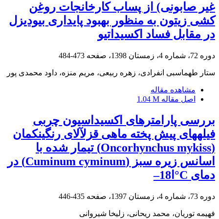
غیر صابونی) از پساب کارخانجات روغن
کشی زیتون به منظور بهبود پایداری بیودیزل
در مقابل فساد اکسیداتیو
دوره 72، شماره 4، زمستان 1398، صفحه
473-484
ستار طهماسبی انفرادی، زهره ربیعی، مریم منزه، داود محمدی پور
مشاهده مقاله
اصل مقاله
1.04 M
بررسی پارامترهای اکسیداسیون چربی
فیلههای پیش پخته ماهی قزلآلای رنگینکمان
(Oncorhynchus mykiss) تیمار شده با
اسانس زیره سبز (Cuminum cyminum) در
دمای C°ا18–
دوره 73، شماره 4، زمستان 1397، صفحه
435-446
فهیمه توریان، محمد ریحانی، زلیخا شیروانی