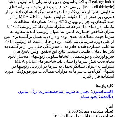
Leakage Index) و اکسیداسیون چربی‎های سلولی یا مالون‌دی‎آلدهید
(Malondialdehyde) بررسی شد. ژنوتیپ‌های نخود سیاه پاسخ‌های
متفاوتی به تیمار دمایی 23 و 10- درجه سانتی‎گراد نشان دادند. تیمار
دمایی زیر صفر در 15 دقیقه افزایش معنی‎دار ELI و MDA را در
همه گیاهان به جز ژنوتیپ‎های 4715 و4322 نشان داد. مطالعات
تکمیلی در دمای 12- درجه سانتی‎گراد نشان داد که ژنوتیپ 4322 با
میزان شاخص خسارت کمتر، به عنوان ژنوتیپ کاندید مقاوم به
سرما جهت مطالعات بعدی بوده و دارای پتانسیل برگشت‎پذیری پس
از طی دوره سرمایی می‌باشد. این در حالی است که ژنوتیپ 4715
به علت خسارت شدید قادر به ادامه زندگی حتی پس از برگشت به
شرایط دمایی طبیعی نیست. نتایج این تحقیق اولین پاسخ های
فیزیولوژیکی و بیوشیمیایی غشاهای‎سلولی ژنوتیپ‎های متحمل نخود
سیاه تحت تنش سرما را نشان داد. شاخص‌های ELI و MDA
می‎توانند به عنوان نشانگر تحمل به سرما در ارزیابی ژنوتیپ‎ها در
تنش‎های کوتاه‌مدت سرما به موازات مطالعات مورفولوژیکی مورد
استفاده قرار گیرند.
کلیدواژه‌ها
اکسیداسیون
؛
تحمل به سرما
؛
شاخص‎خسارت برگ
؛
مالون
دی‎آلدهید
؛
نخود سیاه
آمار
تعداد مشاهده مقاله: 2,653
تعداد دریافت فایل اصل مقاله: 1,813