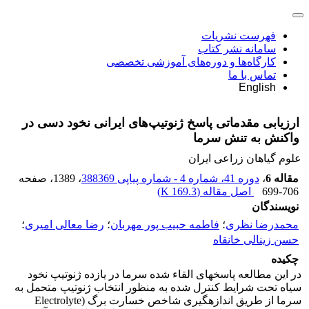
فهرست نشریات
سامانه نشر کتاب
کارگاه‌ها و دوره‌های آموزشی تخصصی
تماس با ما
English
ارزیابی مقدماتی پاسخ ژنوتیپ‌های ایرانی نخود دسی در
واکنش به تنش سرما
علوم گیاهان زراعی ایران
مقاله 6
،
دوره 41، شماره 4 - شماره پیاپی 388369
، 1389
، صفحه
699-706
اصل مقاله (
169.3 K
)
نویسندگان
محمدرضا نظری
؛
فاطمه حبیب پور مهربان
؛
رضا معالی امیری
؛
حسن زینالی خانقاه
چکیده
در این مطالعه پاسخ‎های القاء شده سرما در یازده ژنوتیپ نخود
سیاه تحت شرایط کنترل شده به منظور انتخاب ژنوتیپ متحمل به
سرما از طریق اندازه‎گیری شاخص خسارت برگ (Electrolyte