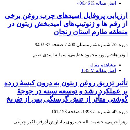
اصل مقاله
406.46 K
ارزیابی پروفایل اسیدهای چرب روغن برخی
از رقم ها و ژنوتیپ‌های امیدبخش زیتون در
منطقه ‏طارم استان زنجان
دوره 52، شماره 4، زمستان 1400، صفحه
937-949
ابوذر هاشم پور، محمود عظیمی، سمانه اسدی صنم
مشاهده مقاله
اصل مقاله
1.35 M
تأثیر تزریق روغن زیتون به درون کیسۀ زرده
بر عملکرد رشد و توسعه سینه در جوجۀ
گوشتی متأثر از تنش گرسنگی پس از تفریخ
دوره 45، شماره 2، 1393، صفحه
153-161
زهرا خرمی، حشمت اله خسروی نیا، آرش آذرفر، اکبر چراغی