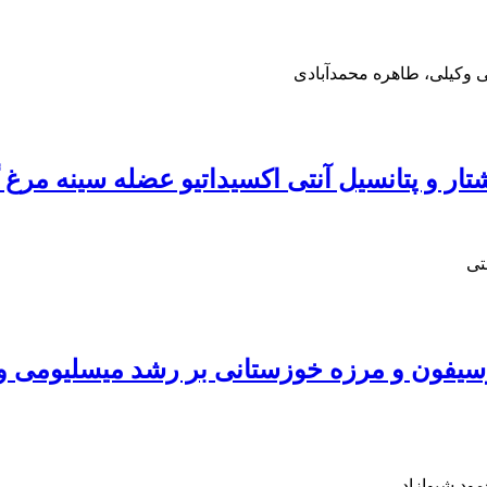
 وکیلی، طاهره محمدآبادی
تی
مود شیوازاد