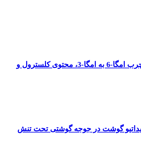
اثر اسانس مرزه خوزستانی (Satureja khuzistanica) در آب آشامیدنی، بر نسبت اسید های چرب امگا-6 به امگا-3، محتوی کلسترول و
کسیداتیو گوشت در جوجه گوشتی تحت تنش