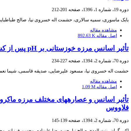
دوره 19، شماره 1، 1396، صفحه
201-212
بابک ماسوری، سمیه سالاری، حشمت اله خسروی نیا، صالح طباطبایی
مشاهده مقاله
اصل مقاله
892.63 K
تأثیر اسانس مرزه خوزستانی بر pH پس از کشتار و پتانسیل آنتی اکسیداتیو عضله سینه مرغ گوشتی تحت تنش گرمایی
دوره 70، شماره 2، 1394، صفحه
227-234
حشمت اله خسروی نیا، مسعود علیرضایی، صدیقه قاسمی، شیما نعم
مشاهده مقاله
اصل مقاله
1.09 M
فلاووس
دوره 70، شماره 2، 1394، صفحه
139-145
اکبر گران، بنت الهدی صالح نیا، حمیدرضا علیزاده، محسن فرزانه، مح