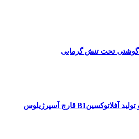
تأثیر اسانس و عصارههای مختلف مرزه ماکروسیفون و مرزه خوزستانی بر رشد میسلیومی و تولید آفلاتوکسینB1 قارچ آسپرژیلوس