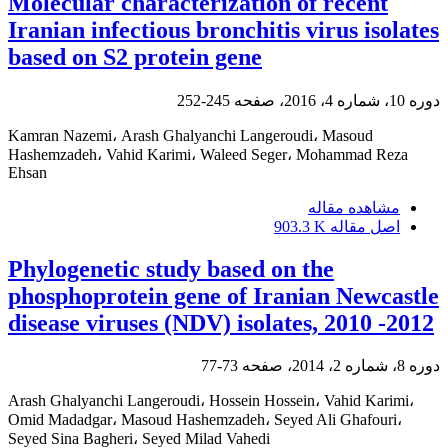
Molecular characterization of recent
Iranian infectious bronchitis virus isolates
based on S2 protein gene
دوره 10، شماره 4، 2016، صفحه
245-252
Kamran Nazemi، Arash Ghalyanchi Langeroudi، Masoud
Hashemzadeh، Vahid Karimi، Waleed Seger، Mohammad Reza
Ehsan
مشاهده مقاله
اصل مقاله
903.3 K
Phylogenetic study based on the
phosphoprotein gene of Iranian Newcastle
disease viruses (NDV) isolates, 2010 -2012
دوره 8، شماره 2، 2014، صفحه
73-77
Arash Ghalyanchi Langeroudi، Hossein Hossein، Vahid Karimi،
Omid Madadgar، Masoud Hashemzadeh، Seyed Ali Ghafouri،
Seyed Sina Bagheri، Seyed Milad Vahedi