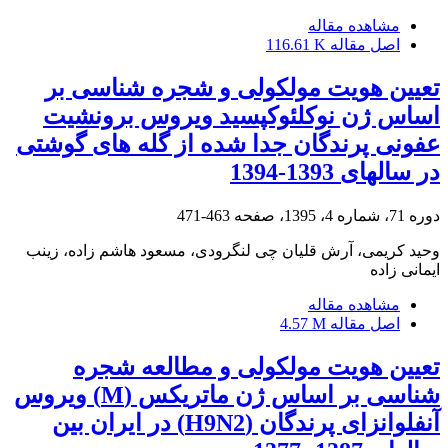
مشاهده مقاله
اصل مقاله
116.61 K
تعیین هویت مولکولی و شجره شناسی بر
اساس ژن نوکلئوکپسید ویروس برونشیت
عفونی پرندگان جدا شده از گله های گوشتی
در سالهای 1393-1394
دوره 71، شماره 4، 1395، صفحه
463-471
وحید کریمی، آرش قلیان چی لنگرودی، مسعود هاشم زاده، زینب
ایمانی زاده
مشاهده مقاله
اصل مقاله
4.57 M
تعیین هویت مولکولی و مطالعه شجره
شناسی بر اساس ژن ماتریکس (M) ویروس
آنفلوانزای پرندگان (H9N2) در ایران بین