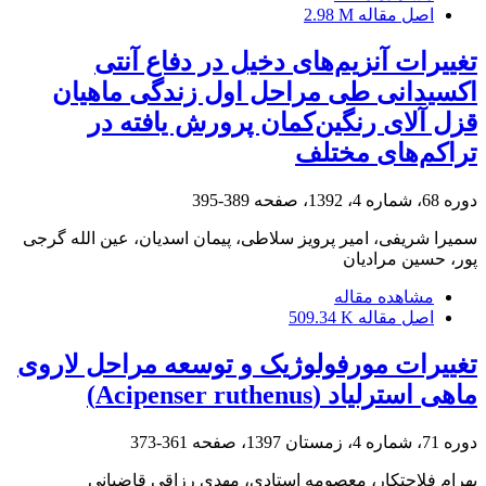
اصل مقاله
2.98 M
تغییرات آنزیم‌های دخیل در دفاع آنتی
اکسیدانی طی مراحل اول زندگی ماهیان
قزل آلای رنگین‌کمان پرورش یافته در
تراکم‌های مختلف
دوره 68، شماره 4، 1392، صفحه
389-395
سمیرا شریفی، امیر پرویز سلاطی، پیمان اسدیان، عین الله گرجی
پور، حسین مرادیان
مشاهده مقاله
اصل مقاله
509.34 K
تغییرات مورفولوژیک و توسعه مراحل لاروی
ماهی استرلیاد (Acipenser ruthenus)
دوره 71، شماره 4، زمستان 1397، صفحه
361-373
بهرام فلاحتکار، معصومه استادی، مهدی رزاقی قاضیانی