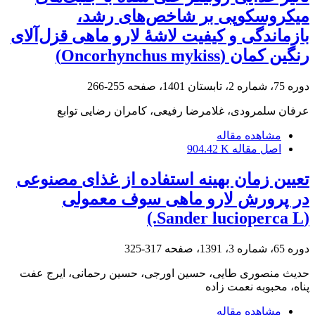
میکروسکوپی بر شاخص‌های رشد،
بازماندگی و کیفیت لاشۀ لارو ماهی قزل‌آلای
رنگین کمان (Oncorhynchus mykiss)
دوره 75، شماره 2، تابستان 1401، صفحه
255-266
عرفان سلمرودی، غلامرضا رفیعی، کامران رضایی توابع
مشاهده مقاله
اصل مقاله
904.42 K
تعیین زمان بهینه استفاده از غذای مصنوعی
در پرورش لارو ماهی سوف معمولی
(Sander lucioperca L.)
دوره 65، شماره 3، 1391، صفحه
317-325
حدیث منصوری طایی، حسین اورجی، حسین رحمانی، ایرج عفت
پناه، محبوبه نعمت زاده
مشاهده مقاله