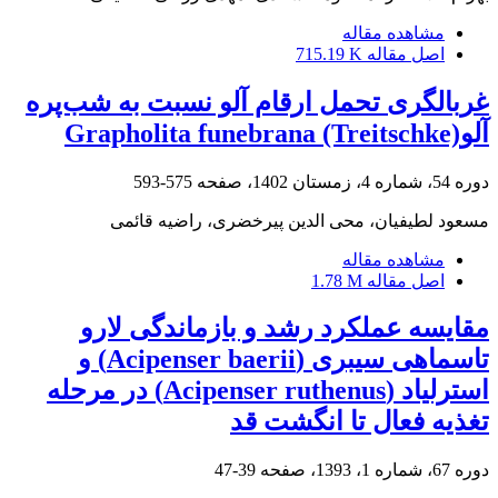
مشاهده مقاله
اصل مقاله
715.19 K
غربالگری تحمل ارقام آلو نسبت به شب‌پره
آلوGrapholita funebrana (Treitschke)
دوره 54، شماره 4، زمستان 1402، صفحه
575-593
مسعود لطیفیان، محی الدین پیرخضری، راضیه قائمی
مشاهده مقاله
اصل مقاله
1.78 M
مقایسه عملکرد رشد و بازماندگی لارو
تاسماهی سیبری (Acipenser baerii) و
استرلیاد (Acipenser ruthenus) در مرحله
تغذیه فعال تا انگشت قد
دوره 67، شماره 1، 1393، صفحه
39-47