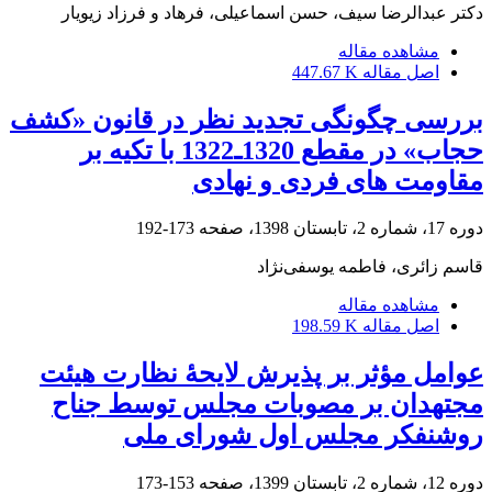
دکتر عبدالرضا سیف، حسن اسماعیلى، فرهاد و فرزاد زیویار
مشاهده مقاله
اصل مقاله
447.67 K
بررسی چگونگی تجدید نظر در قانون «کشف
حجاب» در مقطع 1320ـ1322 با تکیه بر
مقاومت ‏های فردی و نهادی
دوره 17، شماره 2، تابستان 1398، صفحه
173-192
قاسم زائری، فاطمه یوسفی‌نژاد
مشاهده مقاله
اصل مقاله
198.59 K
عوامل مؤثر بر پذیرش لایحۀ نظارت هیئت
مجتهدان بر مصوبات مجلس توسط جناح
روشنفکر مجلس اول شورای ملی
دوره 12، شماره 2، تابستان 1399، صفحه
153-173