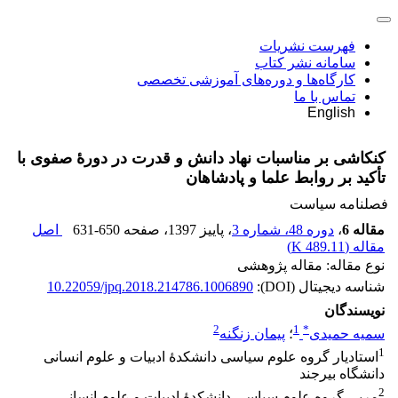
فهرست نشریات
سامانه نشر کتاب
کارگاه‌ها و دوره‌های آموزشی تخصصی
تماس با ما
English
کنکاشی بر مناسبات نهاد دانش و قدرت در دورۀ صفوی با
تأکید بر روابط علما و پادشاهان
فصلنامه سیاست
مقاله 6
،
دوره 48، شماره 3
، پاییز 1397
، صفحه
631-650
اصل
مقاله (
489.11 K
)
نوع مقاله: مقاله پژوهشی
شناسه دیجیتال (DOI):
10.22059/jpq.2018.214786.1006890
نویسندگان
2
1
*
سمیه حمیدی
؛
پیمان زنگنه
1
استادیار گروه علوم سیاسی دانشکدۀ ادبیات و علوم انسانی
دانشگاه بیرجند
2
مربی گروه علوم سیاسی دانشکدۀ ادبیات و علوم انسانی