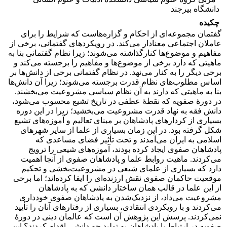
دانشگاه بیرجند
چکیده
گفتمان مجموعه‌ای از احکام و گزاره‌هاست که شرایط را برای
عاملان اجتماعی معنادار می‌کند. در رویکردهای گفتمانی، برخی از
مفاهیم و موضوع‌ها کنارگذاشته می‌شوند؛ زیرا نظام‌ گفتمانی بنا به
ماهیتی ‌که دارد برخی از موضوع‌ها و مفاهیم را برجسته می‌کند و
برخی دیگر را به کنار می‌نهد. در نظام ‌گفتمانی برخی از دانش‌ها بر
اساس مطلوب‌های نظام قدرت برجسته می‌شوند؛ زیرا آن دانش‌ها
بنا به ماهیتی که دارند به آن نظام سیاسی مشروعیت می‌بخشند.
در دورۀ صفویه که نقطۀ عطفی در تاریخ تشیع محسوب می‌شود،
دانش فقه به نهاد قدرت مشروعیت می‌بخشید؛ زیرا در این دوره
بسیاری از کردارهای پادشاهان بر مبنای تعالیم و آموزه‌های تشیع‌
شکل ‌گرفته ‌بود. در این زمان بسیاری از علما از سایر شهرهای
اسلامی به ایران‌ می‌آمدند و تحت تأثیر فضای مساعدی ‌که
پادشاهان صفوی ایجاد کرده بودند، آموزه‌های شیعی را ترویج
می‌کردند. ماهیت روابط علما و پادشاهان صفوی از آ‌نجا اهمیت
دارد ‌که بسیاری از علمای شیعی در مشروعیت‌بخشی و تحکیم
موقعیت حاکمان صفوی نقش ارزنده‌ای را ایفا کرده‌اند؛ اما برخی
از این علما در قالب همان ساختار دانشی که به پادشاهان
مشروعیت می‌داد، از نزدیک‌شدن به پادشاهان صفوی خودداری
می‌کردند و با رویکردی انتقادی، بسیاری از رفتارهای آنان را تأیید
نمی‌کردند. پرسش این پژوهش آن است که عالمان دینی در دورۀ
صفویه در ارتباط با پادشاهان به تولید چه دانشی اقدام کردند؟ این