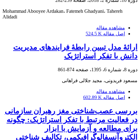
دوره 10، شماره 2، 2018، صفحه
259-282
Mohammad Abooyee Ardakan، Fatemeh Ghadyani، Tahereh
Alidadi
مشاهده مقاله
اصل مقاله
524.5 K
ارائۀ مدل تبیین رابطۀ فرایندهای مدیریت
دانش با تفکر استراتژیک
دوره 8، شماره 6، 1395، صفحه
874-861
مسعود فریدونی، مجید جلالی فراهانی
مشاهده مقاله
اصل مقاله
602.89 K
بررسی عصب‌شناختی مغز رهبران سازمانی
در فعالیت مرتبط با تفکر ‌‌استراتژیک: چگونه
برای مطالعه و آزمایش با ابزار
الکتروآنسفالوگرافی‎کمی، تکالیف شناختی