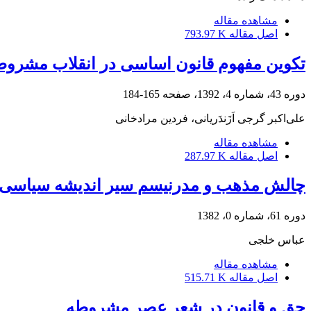
مشاهده مقاله
اصل مقاله
793.97 K
تکوین مفهوم قانون اساسی در انقلاب مشروط
دوره 43، شماره 4، 1392، صفحه
165-184
علی‌اکبر گرجی اَزَندَریانی، فردین مرادخانی
مشاهده مقاله
اصل مقاله
287.97 K
چالش مذهب و مدرنیسم سیر اندیشه سیاسی مذ
دوره 61، شماره 0، 1382
عباس خلجی
مشاهده مقاله
اصل مقاله
515.71 K
حق و قانون در شعر عصر مشروطه