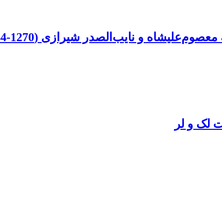
علیشاه و نایب‌الصدر شیرازی (1270-1344ق)
 لک و لر