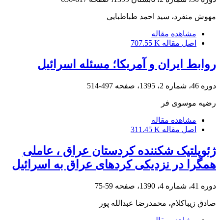
مهوش منفرد، سید احمد طباطبایی
مشاهده مقاله
اصل مقاله
707.55 K
روابط ایران و آمریکا؛ مسئله اسرائیل
دوره 46، شماره 2، 1395، صفحه
497-514
رضیه موسوی فر
مشاهده مقاله
اصل مقاله
311.45 K
ژئوپلتیک شکننده کردستان عراق ، عاملی
همگرا در نزدیکی کردهای عراق به اسرائیل
دوره 41، شماره 4، 1390، صفحه
59-75
صادق زیباکلام، محمدرضا عبدالله پور