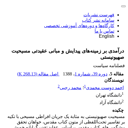
فهرست نشریات
سامانه نشر کتاب
کارگاه‌ها و دوره‌های آموزشی تخصصی
تماس با ما
English
درآمدی بر زمینه‌های پیدایش و مبانی عقیدتی مسیحیت
صهیونیستی
فصلنامه سیاست
مقاله 5
،
دوره 39، شماره 1
، 1388
اصل مقاله (
268.13 K
)
نویسندگان
2
1
احمد دوست محمدی
؛
محمد رجبی
1
دانشگاه تهران
2
دانشگاه آزاد
چکیده
مسیحیت صهیونیستی به مثابة یک جریان افراطی مسیحی با تکیه
بر تفاسیر تحت‌اللفظی از متون کتاب مقدس، خواهان تحقق
پیشگویی‌های کتاب مقدس براساس عقاید تقدیرگرایانه خویش