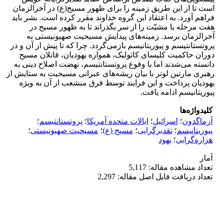
است تا از این طریق زمینه را برای ظهور مسیح(ع) در آخرالزمان
فراهم آورد. به اعتقاد این گروه خداوند مقرر کرده است. بشر باید
هفت مرحله یا مشیّت را از سر بگذراند تا به ظهور مسیح در
آخرالزمان برسد. زمینه‌های پیدایش مسیحیت صهیونیستی به
پروتستانتیسم و پیوریتانیسم بازمی‌گردد. چرا که تا پیش از آن و در
دوران حاکمیت کلیسای کاتولیک، همواره یهودیان، قاتلان مسیح
دانسته می‌شدند اما با وقوع پروتستانتیسم، نهضت اصلاح دینی به
رهبری مارتین لوتر با بیان ریشه‌های عبرانی مسیحیت به ستایش از
یهودیان پرداخت و این فرایند توسط فرق منشعب از آن به ویژه
پیوریتانیسم ادامه یافت.
کلیدواژه‌ها
آرماگدون
؛
اسرائیل
؛
ایالات متحده آمریکا
؛
پروتستانتیسم
؛
پیوریتانیسم
؛
تقدیرگرایی
؛
مسیح (ع)
؛
مسیحیت صهیونیستی
؛
هزاره‌گرایی
؛
یهود
آمار
تعداد مشاهده مقاله: 5,117
تعداد دریافت فایل اصل مقاله: 2,297