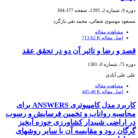
دوره 9، شماره 2، 1395، صفحه
377-394
مسعود موسوی شفائی، محمد تقی بازگرد
مشاهده مقاله
اصل مقاله
713.62 K
قصد و رضا و تاثیر آن دو در تحقق عقد
دوره 71، شماره 0، 1381
علی علی آبادی
مشاهده مقاله
اصل مقاله
445.48 K
کاربرد مدل کامپیوتری ANSWERS برای
محاسبه رواناب و تخمین فرسایش و رسوب
در اراضی شیبدار کشاورزی حوزه آبخیز
گرگان رود و مقایسه آن با سایر روشهای