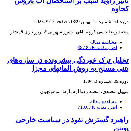
تاثیر زاویه شیب بر استحصال آب باروش
کجاوه
دوره 51، شماره 11، بهمن 1399، صفحه
2913-2923
محمد رضا حامی کوچه باغی، تیمور سهرابی*، آرزو نازی قمشلو
مشاهده مقاله
اصل مقاله
987.85 K
تحلیل ترک خوردگی پیشرونده در سازه‌های
بتنی مسلح به روش المانهای مجزا
دوره 39، شماره 3، 1384
سهیل محمدی، محمد رضا آرم، آرش ماهوتچیان
مشاهده مقاله
اصل مقاله
713.63 K
راهبرد گسترش نفوذ در سیاست خارجی
پوتین