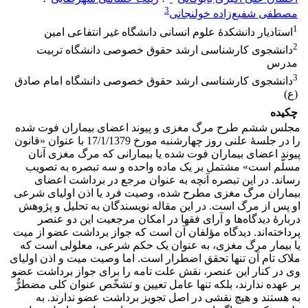
3
مصطفی شفیع‌زاده خولنجانی
1
استادیار دانشکدۀ علوم انسانی دانشگاه غیر انتفاعی امین
2
دانشجوی کارشناسی ارشد حقوق خصوصی دانشگاه تربیت
مدرس
3
دانشجوی کارشناسی ارشد حقوق خصوصی دانشگاه امام صادق
(ع)
چکیده
مجلس ششم طرح مرگ مغزی و پیوند اعضای بیماران فوت شده
را در جلسۀ علنی روز چهارشنبه مورخ 17/1/1379 با عنوان «قانون
پیوند اعضای بیماران فوت شده یا بیمارانی که مرگ مغزی آنان
مسلّم است» مشتمل بر یک ماده واحده و سه تبصره به تصویب
رساند. در این تبصره آنچه به عنوان مرجع در برداشت اعضای
بیماران مرگ مغزی مطرح شده، وصیت فرد یا اذن اولیای شرعی
او پس از مرگ است. در این مقاله نویسندگان به تحلیل و پژوهش
دربارۀ دیدگاه‌ها و آرای فقها در امکان مرجعیت این دو عنصر
پرداخته‌اند. دیدگاه مؤلفان آن است که جواز برداشت عضو از میت
یا بیمار مرگ مغزی، به عنوان یک حکم شرعی، معلولی است که
ملاک تام آن تنها تحقق اضطرار است. اما وصیت میت و اذن اولیای
وی در کنار این عنصر، نقش علت تامه را برای جواز برداشت عضو
بر عهده ندارند، بلکه تنها عامل تعیین و تشخّص عنوان کلی مضطرٌّ
به هستند و هیچ نقشی در اصل تجویز برداشت عضو ندارند. به