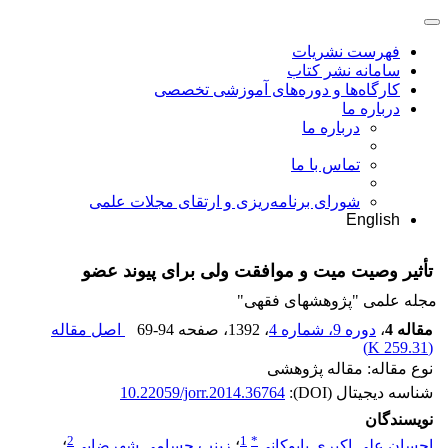
فهرست نشریات
سامانه نشر کتاب
کارگاه‌ها و دوره‌های آموزشی تخصصی
درباره ما
درباره ما
تماس با ما
شورای برنامه‌ریزی و ارتقای مجلات علمی
English
تأثیر وصیت میت و موافقت ولی برای پیوند عضو
مجله علمی "پژوهشهای فقهی"
مقاله 4
،
دوره 9، شماره 4
، 1392
، صفحه
69-94
اصل مقاله
)
259.31 K
(
نوع مقاله: مقاله پژوهشی
شناسه دیجیتال (DOI):
10.22059/jorr.2014.36764
نویسندگان
2
1
*
احسان علی اکبری بابوکانی
؛
زینب حسامی شهرضایی
؛