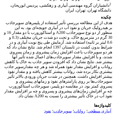
2
دانشیاران گروه مهندسی آبیاری و زهکشی، پردیس ابوریحان،
دانشگاه تهران، تهران، ایران
چکیده
هدف از این مطالعه بررسی تأثیر استفاده از پلیمرهای سوپرجاذب
بر هیدرولیک جریان و نفوذ آب در آبیاری جویچه‌ای بود. به این
منظور از دو نوع سوپرجاذب A200 و استاکوزورب با دو مقدار 16 و
30 گرم در مترمربع خاک، و تحت دو شدت جریان مختلف (0.3 و
0.6 لیتر بر ثانیه) استفاده شد. آزمایش طی پنج نوبت آبیاری و در
شرایط بدون کشت در تابستان 1397 انجام شد. نتایج نشان داد که
هر دو سوپرجاذب باعث افزایش زمان پیشروی و زمان پسروی
شدند، و با افزایش مقدار سوپرجاذب‌های اعمال شده تأثیر آنها
بیشتر شد. نتایج نشان داد که افزودن سوپر جاذب به خاک با کاهش
رواناب و افزایش مقدار نفوذ همراه شد و هر چه مقدارسوپر جاذب
بیشتری بکار برده شد، رواناب بیشتر کاهش یافته و و مقدار نفوذ
بیشتر افزایش داشت. همچنین در شدت جریان ورودی بالاتر تأثیر
سوپرجاذب‌ها بر روی پارامترهای نفوذ و زمانهای پیشروی و
پسروی کمتر بود. در مقایسه دو پلیمر، سوپرجاذب استاکوزورب
چه بر افزایش زمان‌های پیشروی و پسروی و چه بر افزایش مقدار
نفوذ آب در خاک تأثیر بیشتری را نسبت به A200 نشان داد.
کلیدواژه‌ها
آبیاری سطحی
؛
رواناب
؛
سوپرجاذب
؛
نفوذ