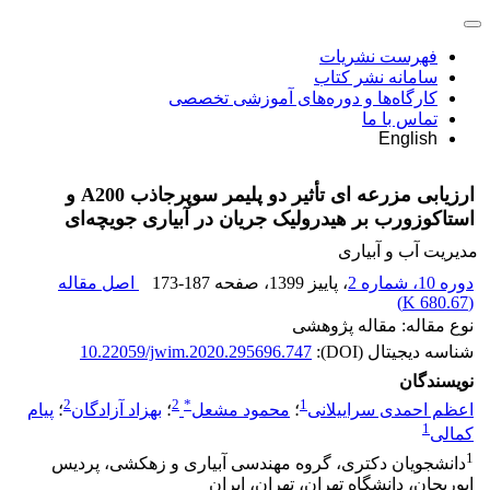
فهرست نشریات
سامانه نشر کتاب
کارگاه‌ها و دوره‌های آموزشی تخصصی
تماس با ما
English
ارزیابی مزرعه ای تأثیر دو پلیمر سوپرجاذب A200 و
استاکوزورب بر هیدرولیک جریان در آبیاری جویچه‌ای
مدیریت آب و آبیاری
دوره 10، شماره 2
، پاییز 1399
، صفحه
173-187
اصل مقاله
)
680.67 K
(
نوع مقاله: مقاله پژوهشی
شناسه دیجیتال (DOI):
10.22059/jwim.2020.295696.747
نویسندگان
2
2
*
1
اعظم احمدی سراییلانی
؛
محمود مشعل
؛
بهزاد آزادگان
؛
پیام
1
کمالی
1
دانشجویان دکتری، گروه مهندسی آبیاری و زهکشی، پردیس
ابوریحان، دانشگاه تهران، تهران، ایران