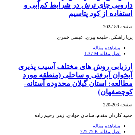
دارویی چای ترش در شرایط کم‌آبی و
استفاده از کود پتاسیم
صفحه
189-202
پریا راشکی، حلیمه پیری، عیسی خمری
مشاهده مقاله
اصل مقاله
1.37 M
ارزیابی روش های مختلف آسیب پذیری
آبخوان آبرفتی و ساحلی (منطقه مورد
مطالعه: استان گیلان محدوده آستانه-
کوچصفهان)
صفحه
203-220
حمید کاردان مقدم، سامان جوادی، زهرا رحیم زاده
مشاهده مقاله
اصل مقاله
725.75 K