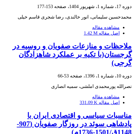
دوره 17، شماره 1، شهریور 1404، صفحه
153-177
محمدحسین سلیمانی، انور خالندی، رضا شجری قاسم خیلی
مشاهده مقاله
اصل مقاله
1.42 M
ملاحظات و منازعات صفویان و روسیه در
گرجستان(با تکیه بر عملکرد شاهزادگان
گرجی)
دوره 10، شماره 1، 1396، صفحه
53-66
نصرالله پورمحمدی املشی، سمیه انصاری
مشاهده مقاله
اصل مقاله
331.09 K
مناسبات سیاسی و اقتصادی ایران با
پادشاهی سوئد در روزگار صفویان (907-
1148ق/1501-1736م)