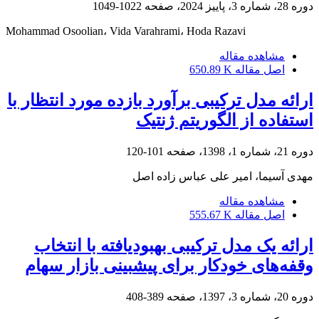
دوره 28، شماره 3، پاییز 2024، صفحه
1022-1049
Mohammad Osoolian، Vida Varahrami، Hoda Razavi
مشاهده مقاله
اصل مقاله
650.89 K
ارائه مدل ترکیبی برآورد بازده مورد انتظار با
استفاده از الگوریتم ژنتیک
دوره 21، شماره 1، 1398، صفحه
101-120
مهدی آسیما، امیر علی عباس زاده اصل
مشاهده مقاله
اصل مقاله
555.67 K
ارائه یک مدل ترکیبی بهبود‌یافته با انتخاب
وقفه‌های خودکار برای پیش‎بینی بازار سهام
دوره 20، شماره 3، 1397، صفحه
389-408