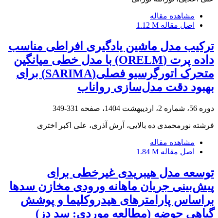
مشاهده مقاله
اصل مقاله
1.12 M
ترکیب مدل ماشین یادگیری افراطی مناسب
داده پرت (ORELM) با مدل خطی میانگین
متحرک اتورگرسیو فصلی(SARIMA) برای
بهبود دقت مدل‌سازی رواناب
دوره 56، شماره 2، اردیبهشت 1404، صفحه
331-349
فرشته نورمحمدی ده بالایی، آرش آذری، علی اکبر اختری
مشاهده مقاله
اصل مقاله
1.84 M
توسعه مدل هیبریدی غیرخطی برای
پیش‌بینی جریان ماهانه ورودی مخازن سدها
براساس پارامترهای هیدروکلیما و پوشش
گیاهی حوضه (مطالعه موردی: سد دز)