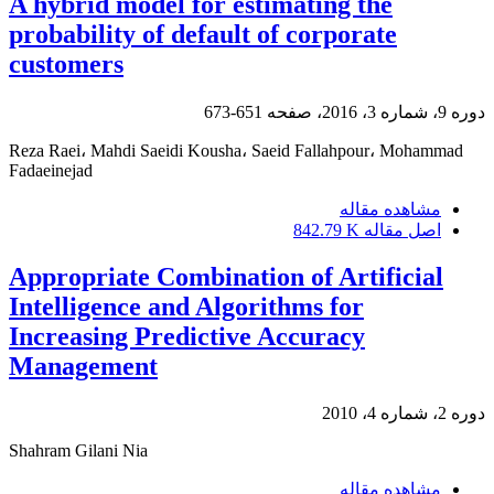
A hybrid model for estimating the
probability of default of corporate
customers
دوره 9، شماره 3، 2016، صفحه
651-673
Reza Raei، Mahdi Saeidi Kousha، Saeid Fallahpour، Mohammad
Fadaeinejad
مشاهده مقاله
اصل مقاله
842.79 K
Appropriate Combination of Artificial
Intelligence and Algorithms for
Increasing Predictive Accuracy
Management
دوره 2، شماره 4، 2010
Shahram Gilani Nia
مشاهده مقاله