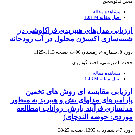
معین نیکوسخن
مشاهده مقاله
اصل مقاله
1.01 M
ارزیابی مدل‌های هیبریدی فراکاوشی در
شبیه‌سازی اکسیژن محلول در آب رودخانه
دوره 8، شماره 4، زمستان 1400، صفحه
1113-1125
حجت اله یونسی، احمد گودرزی
مشاهده مقاله
اصل مقاله
1.43 M
ارزیابی مقایسه ای روش های تخمین
پارامترهای مدلهای نش و هیبرید به منظور
مدلسازی فرآیند بارش- رواناب (مطالعه
موردی: حوضه الندچای)
دوره 47، شماره 1، 1395، صفحه
25-33