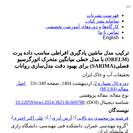
فهرست نشریات
سامانه نشر کتاب
کارگاه‌ها و دوره‌های آموزشی تخصصی
تماس با ما
English
ترکیب مدل ماشین یادگیری افراطی مناسب داده پرت
(ORELM) با مدل خطی میانگین متحرک اتورگرسیو
فصلی(SARIMA) برای بهبود دقت مدل‌سازی رواناب
تحقیقات آب و خاک ایران
دوره 56، شماره 2
، اردیبهشت 1404
، صفحه
331-349
اصل
مقاله (
1.84 M
)
نوع مقاله: مقاله پژوهشی
شناسه دیجیتال (DOI):
10.22059/ijswr.2024.382136.669788
نویسندگان
3
2
*
1
فرشته نورمحمدی ده بالایی
؛
آرش آذری
؛
علی اکبر اختری
1
گروه مهندسی عمران، دانشکده فنی مهندسی، دانشگاه رازی
کرمانشاه، ایران