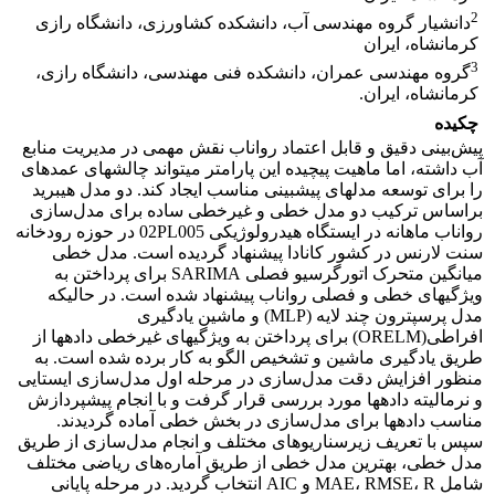
2
دانشیار گروه مهندسی آب، دانشکده کشاورزی، دانشگاه رازی
کرمانشاه، ایران
3
گروه مهندسی عمران، دانشکده فنی مهندسی، دانشگاه رازی،
کرمانشاه، ایران.
چکیده
پیش‌بینی دقیق و قابل اعتماد رواناب نقش مهمی در مدیریت منابع
آب داشته، اما ماهیت پیچیده این پارامتر ‌‌می‎تواند چالش‎های عمده‎‍‎ای
را برای توسعه مدل‎های پیش‎بینی مناسب ایجاد کند. دو مدل هیبرید
براساس ترکیب دو مدل خطی و غیرخطی ساده برای مدل‌سازی
رواناب ماهانه در ایستگاه هیدرولوژیکی 02PL005 در حوزه رودخانه
سنت لارنس در کشور کانادا پیشنهاد گردیده است. مدل خطی
میانگین متحرک اتورگرسیو فصلی SARIMA برای پرداختن به
ویژگی‎های خطی و فصلی رواناب پیشنهاد شده است. در حالیکه
مدل پرسپترون چند لایه (MLP) و ماشین یادگیری
افراطی(ORELM) برای پرداختن به ویژگی‎های غیرخطی داده‎ها از
طریق یادگیری ماشین و تشخیص الگو به کار برده شده است. به
منظور افزایش دقت مدل‌سازی در مرحله اول مدل‌سازی ایستایی
و نرمالیته داده‎ها مورد بررسی قرار گرفت و با انجام پیش‎پردازش‌‌
مناسب داده‎ها برای مدل‌سازی در بخش خطی آماده گردیدند.
سپس با تعریف زیرسناریوهای مختلف و انجام مدل‌سازی از طریق
مدل خطی، بهترین مدل خطی از طریق آماره‌های ریاضی مختلف
شامل MAE، RMSE، R و AIC انتخاب گردید. در مرحله پایانی