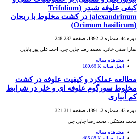
کیفی علوفه شبدر (Trifolium
alexandrinum) در کشت مخلوط با ریحان
(Ocimum basilicum)
دوره 44، شماره 2، 1392، صفحه
237-248
سارا صفی خانی، محمد رضا چایی چی، احمدعلی پور بابایی
مشاهده مقاله
اصل مقاله
180.66 K
مطالعه عملکرد و کیفیت علوفه در کشت
مخلوط سورگوم علوفه ای و خلر در شرایط
کم آبیاری
دوره 43، شماره 2، 1391، صفحه
311-321
محمد دشتکی، محمدرضا چایی چی
مشاهده مقاله
اصل مقاله
485.88 K