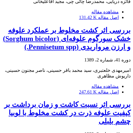
فائزه دریایی، محمدرضا چائی چی، مجید آقاعلیخانی
مشاهده مقاله
اصل مقاله
131.42 K
بررسی اثر کشت مخلوط بر عملکرد علوفه
خشک سورگوم علوفه‌ای (Sorghum bicolor)
و ارزن مرواریدی (Pennisetum spp.)
دوره 41، شماره 2، 1389
امیرمهدی خلعتبری، سید محمد باقر حسینی، ناصر مجنون حسینی،
داریوش مظاهری
مشاهده مقاله
اصل مقاله
247.61 K
بررسی اثر نسبت کاشت و زمان برداشت بر
کیفیت علوفه ذرت در کشت مخلوط با لوبیا
چشم بلبلی