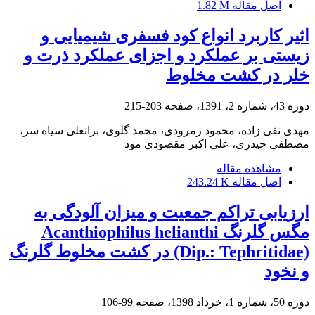
اصل مقاله
1.82 M
اثیر کاربرد انواع کود فسفری شیمیایی و
زیستی بر عملکرد و اجزای عملکرد ذرت و
خلر در کشت مخلوط
دوره 43، شماره 2، 1391، صفحه
203-215
مهدی نقی زاده، محمود رمرودی، محمد گلوی، براتعلی سیاه سر،
مصطفی حیدری، علی اکبر مقصودی مود
مشاهده مقاله
اصل مقاله
243.24 K
ارزیابی تراکم جمعیت و میزان آلودگی به
مگس گلرنگ Acanthiophilus helianthi
(Dip.: Tephritidae) در کشت مخلوط گلرنگ
و نخود
دوره 50، شماره 1، خرداد 1398، صفحه
99-106