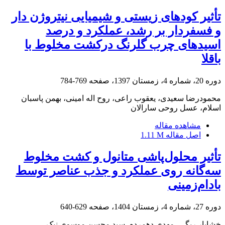
تأثیر کودهای زیستی و شیمیایی نیتروژن دار
و فسفردار بر رشد، عملکرد و درصد
اسیدهای چرب گلرنگ درکشت مخلوط با
باقلا
دوره 20، شماره 4، زمستان 1397، صفحه
769-784
محمودرضا سعیدی، یعقوب راعی، روح اله امینی، بهمن پاسبان
اسلام، عسل روحی سارالان
مشاهده مقاله
اصل مقاله
1.11 M
تأثیر محلول‌پاشی متانول و کشت مخلوط
سه‌گانه روی عملکرد و جذب عناصر توسط
بادام‌زمینی
دوره 27، شماره 4، زمستان 1404، صفحه
629-640
خشایار ریگی، مهدی دهمرده، سید محسن موسوی نیک