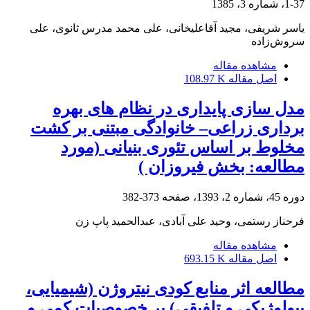
1-37، شماره 3، 1385
یاسر شریفی، مجید آقاعلیخانی، علی محمد مدرس ثانوی، علی
سروش‌زاده
مشاهده مقاله
اصل مقاله
108.97 K
مدل سازی پایداری در نظام های بهره
برداری زراعی– خانوادگی مبتنی بر کشت
مخلوط بر اساس تئوری بنیانی (مورد
مطالعه: بخش فیروزان )
دوره 45، شماره 2، 1393، صفحه
373-382
فرحناز رستمی، وحید علی آبادی، عبدالحمید پاپ زن
مشاهده مقاله
اصل مقاله
693.15 K
مطالعه اثر منابع کودی نیتروژن (شیمیایی،
بیولوژیکی و تلفیقی) بر خصوصیات کمی و