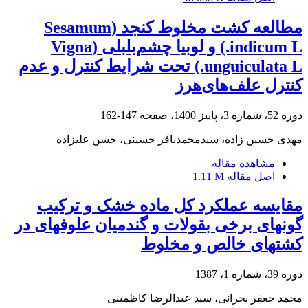
مطالعه کشت مخلوط کنجد (Sesamum
indicum L.) و لوبیا چشم‌بلبلی (Vigna
unguiculata L.) تحت شرایط کنترل و عدم
کنترل علف‌های‌هرز
دوره 52، شماره 3، پاییز 1400، صفحه
147-162
مهدی حسین زاده، سیدمحمدباقر حسینی، حسن علیزاده
مشاهده مقاله
اصل مقاله
1.11 M
مقایسه عملکرد کل ماده خشک و ترکیب
گونه‎ای برخی بقولات و گندمیان علوفه‎ای در
کشت‎های خالص و مخلوط
دوره 39، شماره 1، 1387
محمد جعفر بحرانی، سید عبدالرضا کاظمینی