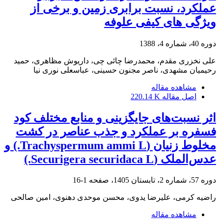
عملکرد، نسبت برابری زمین و برخی از
ویژگی های کیفی علوفه
دوره 40، شماره 4، 1388
علی نخزری مقدم، محمدرضا چائی چی، داریوش مظاهری، حمید
رحیمیان مشهدی، ناصر مجنون حسینی، عباسعلی نوری نیا
مشاهده مقاله
اصل مقاله
220.14 K
اثر نسبت‌های جایگزینی و منابع مختلف کود
فسفره بر عملکرد و جذب عناصر در کشت
مخلوط زنیان (Trachyspermum ammi L.) و
عدس‌الملک (Securigera securidaca L.)
دوره 57، شماره 2، تابستان 1405، صفحه
1-16
راضیه کرمی، علیرضا یدوی، محسن موحدی دهنوی، امین صالحی
مشاهده مقاله