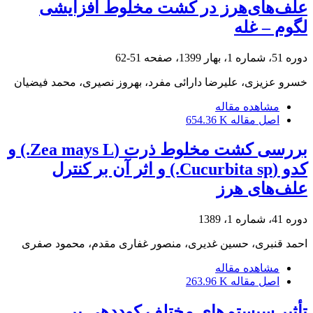
علف‌های‌هرز در کشت مخلوط افزایشی
لگوم – غله
دوره 51، شماره 1، بهار 1399، صفحه
51-62
خسرو عزیزی، علیرضا دارائی مفرد، بهروز نصیری، محمد فیضیان
مشاهده مقاله
اصل مقاله
654.36 K
بررسی کشت مخلوط ذرت (Zea mays L.) و
کدو (Cucurbita sp.) و اثر آن بر کنترل
علف‌های هرز
دوره 41، شماره 1، 1389
احمد قنبری، حسین غدیری، منصور غفاری مقدم، محمود صفری
مشاهده مقاله
اصل مقاله
263.96 K
تأثیر سیستم‌های مختلف کوددهی بر