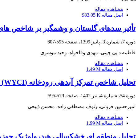
مشاهده مقاله
اصل مقاله
983.05 K
تأثیر سدهای گلستان و وشمگیر بر شاخص‏ های ت
دوره 7، شماره 3، پاییز 1399، صفحه
595-607
فاطمه دایی چینی، مهدی وفاخواه، وحید موسوی
مشاهده مقاله
اصل مقاله
1.49 M
تحلیل شاخص تمرکز آبدهی رودخانه (WYCI) و تغییرات مکانی آن با سامانه اطلاعات جغرافیایی در استان اردبیل‎‎
دوره 54، شماره 4، تیر 1402، صفحه
579-595
امیرحسین قربانی، رئوف مصطفی زاده، محسن ذبیحی
مشاهده مقاله
اصل مقاله
1.99 M
تحلیل منطقه ای خشکسالی هیدرولوژیک حوزه آب