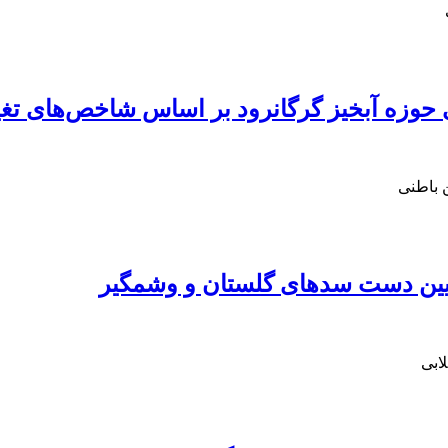
وزه آبخیز گرگانرود بر اساس شاخص‌های تغییر ه
 باطنی
یین ‏دست سدهای گلستان و وشمگیر
ابی