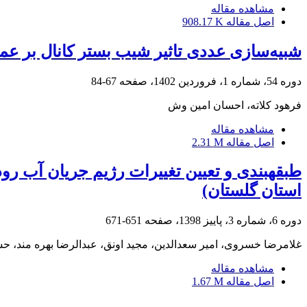
مشاهده مقاله
اصل مقاله
908.17 K
شبیه‌سازی عددی تاثیر شیب بستر کانال بر عمل
دوره 54، شماره 1، فروردین 1402، صفحه
67-84
فرهود کلاته، احسان امین وش
مشاهده مقاله
اصل مقاله
2.31 M
استان گلستان)
دوره 6، شماره 3، پاییز 1398، صفحه
651-671
غلامرضا خسروی، امیر سعدالدین، مجید اونق، عبدالرضا بهره مند،
مشاهده مقاله
اصل مقاله
1.67 M