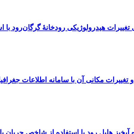
غییرات هیدرولوژیکی رودخانۀ گرگان‌رود با است
خیز هلیل رود با استفاده از شاخص جریان پای