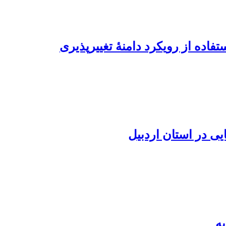
فاده از رویکرد دامنۀ تغییرپذیری
ه