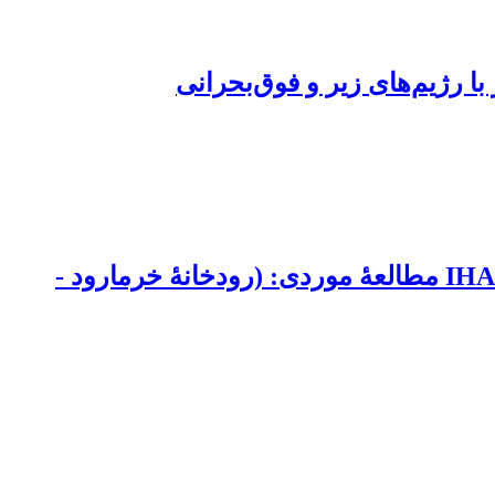
ا رژیم‌های زیر و فوق‌بحرانی
طبقه‎بندی و تعیین تغییرات رژیم جریان آب رودخانه‎ای با استفاده از شاخص‏های هیدرولوژیکی IHA مطالعۀ موردی: (رودخانۀ خرمارود -