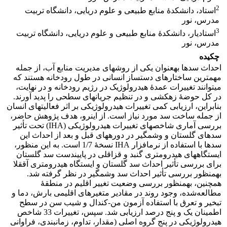
2
استاد، دانشکدۀ منابع طبیعی و علوم دریایی، دانشگاه تربیت
مدرس، نور
3
استادیار، دانشکدۀ منابع طبیعی و علوم دریایی، دانشگاه تربیت
مدرس، نور
چکیده
احداث سدها به‏عنوان یکی از روش‏های مدیریت منابع آب، از جمله
مهم‏ترین ساختارهای دست‏ساز انسانی در طول رودخانه هستند که
می‏توانند تغییرات عمدۀ هیدرولوژیک در رژیم رودخانه و در نهایت،
در کل حوضۀ زهکشی و در تنظیم جریان‏های سطحی را پدید آورند.
بنابراین، ارزیابی‏ کمی تغییرات هیدرولوژیکی بر اثر فعالیت‏های انسان
از جمله ساخت سد مورد نیاز است. از این‏رو، هدف پژوهش حاضر،
بررسی آماری شاخص‏های تغییرات هیدرولوژیکی (IHA) تحت ‏تأثیر
سدهای گلستان و وشمگیر در دوره‏های قبل و بعد از احداث این
سدها با استفاده از نرم‏افزار IHA نسخۀ 1/7 است. به این منظور،
ایستگاه‏های هیدرومتری گنبد و قزاقلی در پایین‏دست سد گلستان
برای بررسی تأثیر احداث سد گلستان و ایستگاه هیدرومتری آق‏قلا
به‏منظور بررسی تأثیر احداث سد وشمگیر در نظر گرفته شد.
همچنین، به‏منظور بررسی وضعیت تغییر اقلیم در منطقۀ
مطالعه‌شده، وجود روند در مقادیر متغیرهای اقلیمی بارش، دما و
تبخیر و تعرق با استفاده آزمون من-کندال و شیب سن در سطح
اطمینان یک و پنج درصد ارزیابی شد. سپس، تغییرات 33 شاخص
هیدرولوژیکی در پنج گروه اصلی (مقدار، تداوم، زمان‏بندی، فراوانی