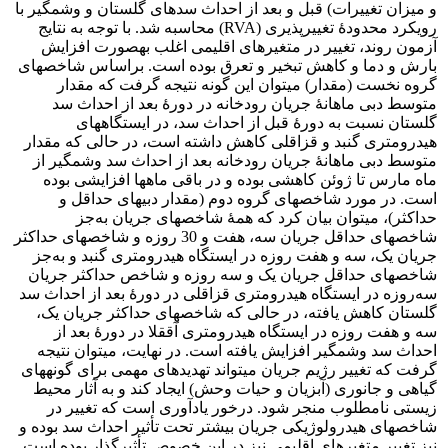
و میزان تغییرات) قبل و بعد از احداث سدهای گلستان و وشمگیر با
رویکرد محدودۀ تغییرپذیری (RVA) محاسبه شد. با توجه به نتایج
آزمون روند، تغییر در متغیرهای اقلیمی اغلب به‏صورت افزایش
بارش و دما و کاهش تبخیر و تعرق بوده است. براساس شاخص‏های
گروه نخست (مقدار) می‏توان این گونه نتیجه گرفت که مقدار
متوسط دبی ماهانۀ جریان رودخانه در دورۀ بعد از احداث سد
گلستان نسبت به دورۀ قبل از احداث سد، در ایستگاه‏های
هیدرومتری گنبد و قزاقلی کاهش داشته است، در حالی‏ که مقدار
متوسط دبی ماهانۀ جریان رودخانه بعد از احداث سد وشمگیر از
ماه مارس تا ژوئن کاهشی بوده و در باقی ماه‏ها افزایشی بوده
است. در مورد شاخص‏های گروه دوم (مقدار دبی‏های حداقل و
حداکثر)، می‏توان بیان کرد که همۀ شاخص‏های جریان به‌جز
شاخص‏های حداقل جریان سه، هفت و 30 روزه و شاخص‏های حداکثر
جریان یک، سه و هفت روزه در ایستگاه هیدرومتری گنبد و به‌جز
شاخص‏های حداقل جریان یک و سه روزه و شاخص حداکثر جریان
سه‌روزه در ایستگاه هیدرومتری قزاقلی در دورۀ بعد از احداث سد
گلستان کاهش یافته، در حالی ‏که شاخص‏های حداکثر جریان یک،
سه و هفت روزه در ایستگاه هیدرومتری آق‏قلا در دورۀ بعد از
احداث سد وشمگیر افزایش یافته است. در نهایت، می‏توان نتیجه
گرفت که تغییر رژیم جریان می‏تواند تهدیدهای مهمی برای گونه‏های
گیاهی و جانوری (آبزیان و حیات وحش) ایجاد کند و به آثار محیط
‏زیستی نامطلوب منجر شود. درخور یادآوری است که تغییر در
شاخص‏های هیدرولوژیکی جریان بیشتر تحت ‏تأثیر احداث سد بوده و
نیز تغییر متغیرهای اقلیمی نیز در این خصوص تأثیرگذار بوده است