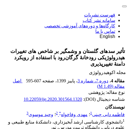
فهرست نشریات
سامانه نشر کتاب
کارگاه‌ها و دوره‌های آموزشی تخصصی
تماس با ما
English
تأثیر سدهای گلستان و وشمگیر بر شاخص‏ های تغییرات
هیدرولوژیکی رودخانۀ گرگان‌رود با استفاده از رویکرد
دامنۀ تغییرپذیری
مجله اکوهیدرولوژی
مقاله 4
،
دوره 7، شماره 3
، پاییز 1399
، صفحه
595-607
اصل
مقاله (
1.49 M
)
نوع مقاله: پژوهشی
شناسه دیجیتال (DOI):
10.22059/ije.2020.301564.1320
نویسندگان
3
2
*
1
فاطمه دایی چینی
؛
مهدی وفاخواه
؛
وحید موسوی
1
دانشجوی کارشناسی ارشد آبخیزداری، دانشکدۀ منابع طبیعی و
علوم دریایی، دانشگاه تربیت مدرس، نور