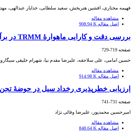
فهیمه مختاری، افشین هنربخش، سعید سلطانی، خدایار عبدالهی، مه
مشاهده مقاله
اصل مقاله
908.94 K
بررسی دقت و کارایی ماهوارۀ TRMM در برآورد بارش ماهانه در حوضۀ آبخیز گرگانرود
صفحه
719-729
حسین امامی، علی سلاجقه، علیرضا مقدم نیا، شهرام خلیقی سیگارو
مشاهده مقاله
اصل مقاله
914.98 K
ارزیابی خطرپذیری رخداد سیل در حوضۀ تجن ب
صفحه
731-741
امیرحسین محمدپور، علیرضا وفائی نژاد
مشاهده مقاله
اصل مقاله
848.64 K