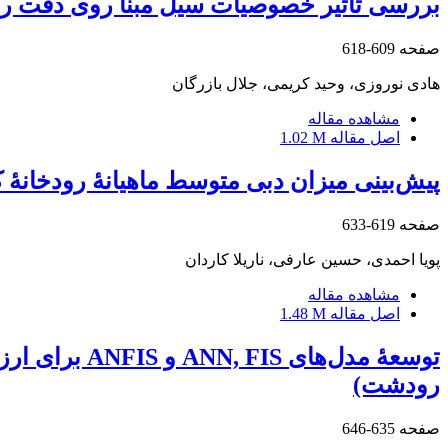
بررسی تأثیر خصوصیات سیل ‌مبنا روی دقت رون
صفحه
609-618
هادی نوروزی، وحید کریمی، جلال بازرگان
مشاهده مقاله
اصل مقاله
1.02 M
پیش‌بینی میزان دبی متوسط ماهیانۀ رودخانۀ کارون 
صفحه
619-633
پویا احمدی، حسین عارفی، ناریلا کاردان
مشاهده مقاله
اصل مقاله
1.48 M
توسعۀ مدل‌ه
رودشت)
صفحه
635-646