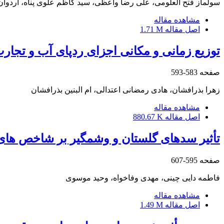
سولماز فتح العلومی، علی رضا واعظی، سید کاظم علوی پناه، اردوان
مشاهده مقاله
اصل مقاله
1.71 M
توزیع زمانی و مکانی اجزای ردپای آب و تجا
صفحه
583-593
زهرا بذرافشان، هادی رمضانی اعتدالی، ام البنین بذرافشان
مشاهده مقاله
اصل مقاله
880.67 K
تأثیر سدهای گلستان و وشمگیر بر شاخص‏ های ت
صفحه
595-607
فاطمه دایی چینی، مهدی وفاخواه، وحید موسوی
مشاهده مقاله
اصل مقاله
1.49 M