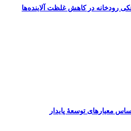
 رودخانه در کاهش غلظت آلاینده‌ها
اس معیار‏های توسعۀ پایدار