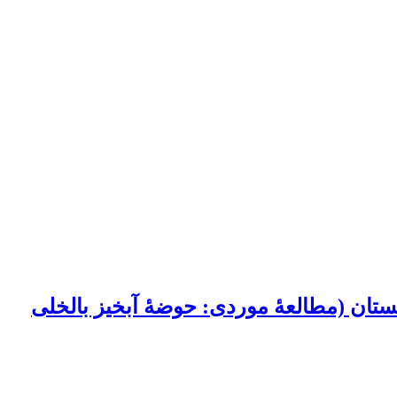
ستان (مطالعۀ موردی: حوضۀ آبخیز بالخلی