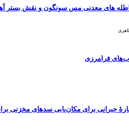
طله ‏های معدنی مس سونگون و نقش بستر آهکی
اهری
آب‌های فرامرزی
رۀ جبرانی برای مکان‌یابی سدهای مخزنی براس