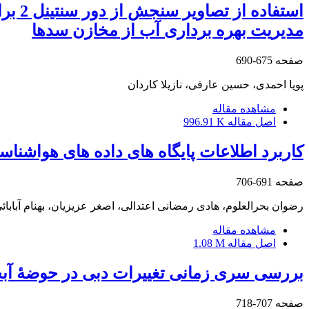
استف
مدیریت بهره ‏برداری آب از مخازن سدها
صفحه
675-690
پویا احمدی، حسین عارفی، نازیلا کاردان
مشاهده مقاله
اصل مقاله
996.91 K
کاربرد اطلاعات پایگاه‏ های داده‏ های هواشن
صفحه
691-706
رضوان بحرالعلوم، هادی رمضانی اعتدالی، اصغر عزیزیان، بهنام آبابائ
مشاهده مقاله
اصل مقاله
1.08 M
بررسی سری زمانی تغییرات دبی در حوضۀ آبخیز
صفحه
707-718