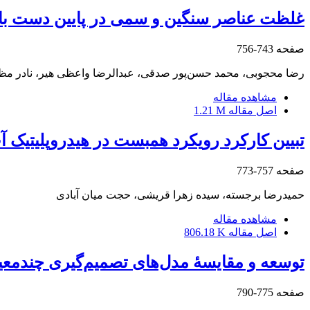
غلظت عناصر سنگین و سمی در پایین ‏دست با
صفحه
743-756
رضا محجوبی، محمد حسن‌پور صدقی، عبدالرضا واعظی هیر، نادر مظ
مشاهده مقاله
اصل مقاله
1.21 M
تبیین کارکرد رویکرد همبست در هیدروپلیتیک 
صفحه
757-773
حمیدرضا برجسته، سیده زهرا قریشی، حجت میان آبادی
مشاهده مقاله
اصل مقاله
806.18 K
توسعه و مقایسۀ مدل‌های تصمیم‌گیری چندمعیا
صفحه
775-790