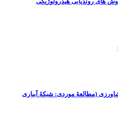
وش‏ های روندیابی هیدرولوژیکی
ی توزیع آب کشاورزی (مطالعۀ موردی: شبکۀ آبیاری