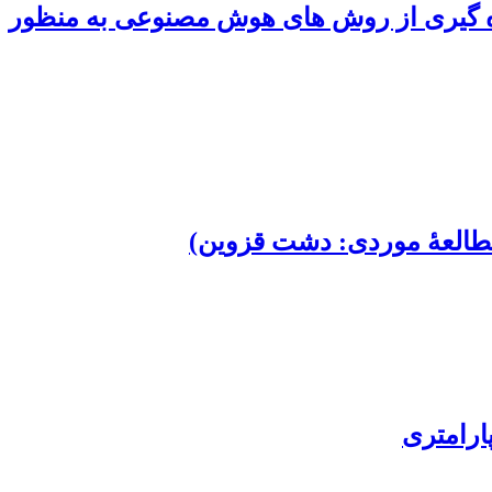
حصولات زراعی با بهره ‏گیری از روش‏ های هوش مصنوعی به‏ منظور
 (مطالعۀ موردی: دشت قزوین)
ارامتری