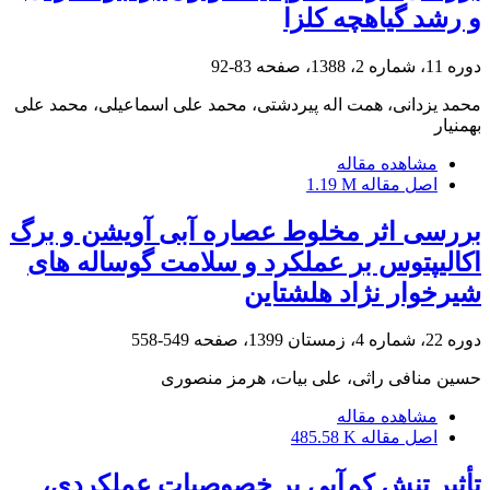
و رشد گیاهچه کلزا
دوره 11، شماره 2، 1388، صفحه
83-92
محمد یزدانی، همت اله پیردشتی، محمد علی اسماعیلی، محمد علی
بهمنیار
مشاهده مقاله
اصل مقاله
1.19 M
بررسی اثر مخلوط عصاره آبی آویشن و برگ
اکالیپتوس بر عملکرد و سلامت گوساله های
شیرخوار نژاد هلشتاین
دوره 22، شماره 4، زمستان 1399، صفحه
549-558
حسین منافی راثی، علی بیات، هرمز منصوری
مشاهده مقاله
اصل مقاله
485.58 K
تأثیر تنش کم‌آبی بر خصوصیات عملکردی،