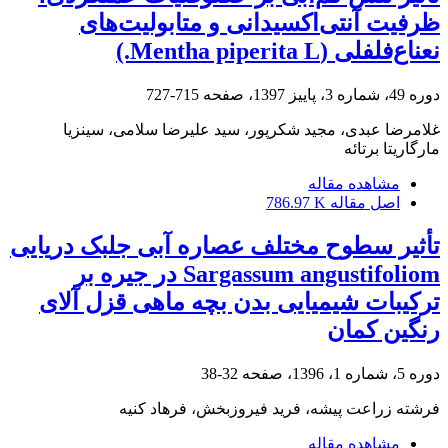
ظرفیت آنتی‌اکسیدانی و متابولیت‌های
نعناع‌فلفلی (Mentha piperita L.)
دوره 49، شماره 3، پاییز 1397، صفحه
715-727
غلامرضا عبدی، مجید شکرپور، سید علیرضا سلامی، سینزیا
مارگاریتا برتائه
مشاهده مقاله
اصل مقاله
786.97 K
تأثیر سطوح مختلف عصاره آبی جلبک دریایی
Sargassum angustifoliom در جیره بر
ترکیبات شیمیایی بدن بچه ماهی قزل آلای
رنگین کمان
دوره 5، شماره 1، 1396، صفحه
32-38
فرشته زراعت پیشه، فرید فیروزبخش، فرهاد کنیه
مشاهده مقاله