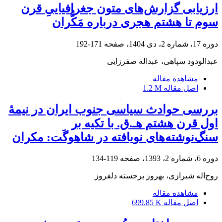
ارزیابی گزارش‌های متون جغرافیاییِ قرن
سوم تا هشتم هجری درباره مَکُّران
دوره 17، شماره 2، دی 1404، صفحه
171-192
عبدالودود سپاهی، عبداله صفرزایی
مشاهده مقاله
اصل مقاله
1.2 M
بررسی حوادث سیاسی جنوب ایران در نیمۀ
اول قرن هشتم هـ.ق. با تکیه بر
سنگ‌نوشته‌های نویافته در شاهوگَت: مکران
دوره 6، شماره 2، 1393، صفحه
119-134
روح‌اله شیرازی، بهروز برجسته دلفروز
مشاهده مقاله
اصل مقاله
699.85 K