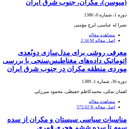
(میوسن)، مکران، جنوب شرق ایران
دوره 1، شماره 0، 1380
نصرا له عباسی، ایرج مؤمنی
مشاهده مقاله
اصل مقاله
2.34 M
معرفی روشی برای مدل‌سازی دوبُعدی
اتوماتیک داده‌های مغناطیس‌سنجی با بررسی
موردی منطقه مکران در جنوب شرق ایران
دوره 36، شماره 1، 1389
لقمان نمکی، محمدکاظم حفیظی، محمود میرزایی
مشاهده مقاله
اصل مقاله
572.02 K
مناسبات سیاسی سیستان و مکران از سده
سوم تا سده ششم هجری قمری