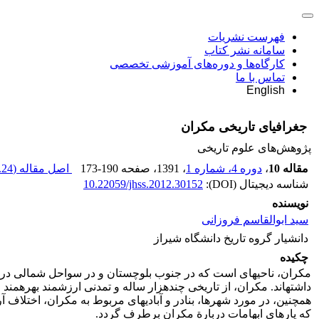
فهرست نشریات
سامانه نشر کتاب
کارگاه‌ها و دوره‌های آموزشی تخصصی
تماس با ما
English
جغرافیای تاریخی مکران
پژوهش‌های علوم تاریخی
مقاله 10
،
دوره 4، شماره 1
، 1391
، صفحه
173-190
اصل مقاله (
24 K
شناسه دیجیتال (DOI):
10.22059/jhss.2012.30152
نویسنده
سید ابوالقاسم فروزانی
دانشیار گروه تاریخ دانشگاه شیراز
چکیده
مکران، ناحیهای است که در جنوب بلوچستان و در سواحل شمالی دریای 
داشتهاند. مکران، از تاریخی چندهزار ساله و تمدنی ارزشمند بهرهمند
همچنین، در مورد شهرها، بنادر و آبادیهای مربوط به مکران، اختلاف 
که پارهای ابهامات دربارة مکران برطرف گردد.