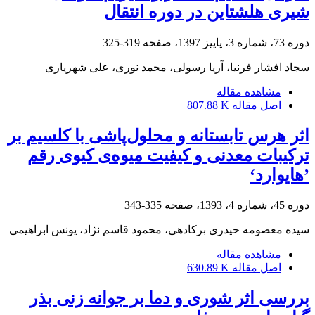
شیری هلشتاین در دوره انتقال
دوره 73، شماره 3، پاییز 1397، صفحه
319-325
سجاد افشار فرنیا، آریا رسولی، محمد نوری، علی شهریاری
مشاهده مقاله
اصل مقاله
807.88 K
اثر هرس تابستانه و محلول‌پاشی با کلسیم بر
ترکیبات معدنی و کیفیت میوه‌ی کیوی رقم
’هایوارد‘
دوره 45، شماره 4، 1393، صفحه
335-343
سیده معصومه حیدری برکادهی، محمود قاسم نژاد، یونس ابراهیمی
مشاهده مقاله
اصل مقاله
630.89 K
بررسی اثر شوری و دما بر جوانه زنی بذر