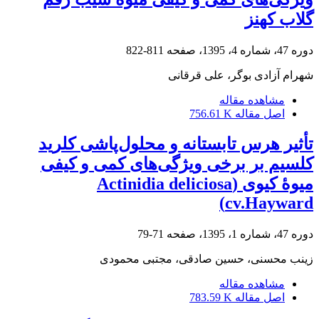
گلاب کهنز
دوره 47، شماره 4، 1395، صفحه
811-822
شهرام آزادی بوگر، علی قرقانی
مشاهده مقاله
اصل مقاله
756.61 K
تأثیر هرس تابستانه و محلول‌پاشی کلرید
کلسیم بر برخی ویژگی‌های کمی و کیفی
میوۀ کیوی (Actinidia deliciosa
cv.Hayward)
دوره 47، شماره 1، 1395، صفحه
71-79
زینب محسنی، حسین صادقی، مجتبی محمودی
مشاهده مقاله
اصل مقاله
783.59 K