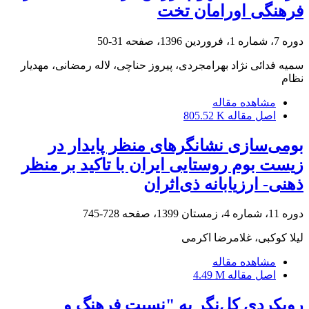
فرهنگی اورامان تخت
دوره 7، شماره 1، فروردین 1396، صفحه
31-50
سمیه فدائی نژاد بهرامجردی، پیروز حناچی، لاله رمضانی، مهدیار
نظام
مشاهده مقاله
اصل مقاله
805.52 K
بومی‌سازی نشانگرهای منظر پایدار در
زیست بوم روستایی ایران با تاکید بر منظر
ذهنی- ارزیابانه ذی‌اثران
دوره 11، شماره 4، زمستان 1399، صفحه
728-745
لیلا کوکبی، غلامرضا اکرمی
مشاهده مقاله
اصل مقاله
4.49 M
رویکردی کل‌نگر به "نسبت فرهنگ و