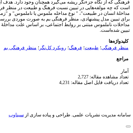
فرهنگی که از نگاه جزءنگر ریشه می‌گیرد همچنان وجود دارد. هدف ا
است که چه مولفه‌هایی در تبیین نسبت فرهنگ و طبیعت در منظر فرهن
مداخلۀ انسان در طبیعت"، " نوع مداخله ملموس یا ناملموس" و "زم
برای تبیین مدل پیشنهادی، منظر فرهنگی بم به ‌صورت موردی بررسی
مداخلات ناملموس مبتنی بر روابط اجتماعی، بر اساس علت مداخلۀ ان
تبیین شده‌است.
کلیدواژه‌ها
منظر فرهنگی
؛
طبیعت
؛
فرهنگ
؛
رویکرد کل‌نگر
؛
منظر فرهنگی بم
مراجع
آمار
تعداد مشاهده مقاله: 2,727
تعداد دریافت فایل اصل مقاله: 4,231
سامانه مدیریت نشریات علمی.
طراحی و پیاده سازی از
سیناوب