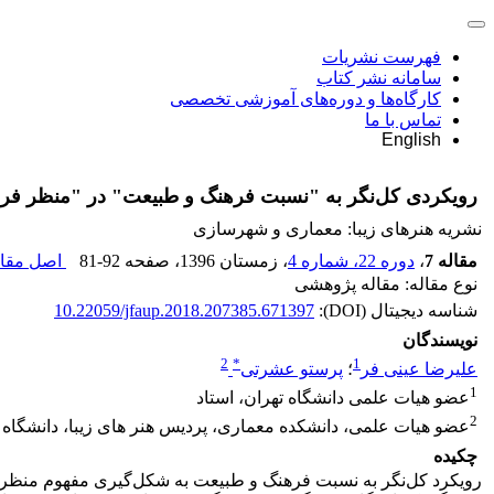
فهرست نشریات
سامانه نشر کتاب
کارگاه‌ها و دوره‌های آموزشی تخصصی
تماس با ما
English
رویکردی کل‌نگر به "نسبت فرهنگ و طبیعت" در "منظر فر
نشریه هنرهای زیبا: معماری و شهرسازی
مقاله 7
،
دوره 22، شماره 4
، زمستان 1396
، صفحه
81-92
اصل مقال
نوع مقاله: مقاله پژوهشی
شناسه دیجیتال (DOI):
10.22059/jfaup.2018.207385.671397
نویسندگان
2
*
1
علیرضا عینی فر
؛
پرستو عشرتی
1
عضو هیات علمی دانشگاه تهران، استاد
2
عضو هیات علمی، دانشکده معماری، پردیس هنر های زیبا، دانشگاه 
چکیده
رویکرد کل‌نگر به نسبت فرهنگ و طبیعت به شکل‌گیری مفهوم منظر فرهن