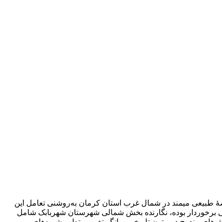
صۀ طبیعی میمند در شمال غرب استان کرمان به‌روشنی تعامل این
تی برخوردار بوده، نگارنده بخش شمالی شهرستان شهربابک شامل
از این بررسی در کنار گزارش‌های مندرج در متون تاریخی، بیانگر تغییر و تطور شیوه‌های