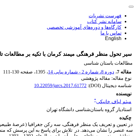
فهرست نشریات
سامانه نشر کتاب
کارگاه‌ها و دوره‌های آموزشی تخصصی
تماس با ما
English
سیر تحول منظر فرهنگی میمند کرمان با تکیه ‌بر مطالعات تار
مطالعات باستان شناسی
مقاله 7
،
دوره 8، شماره 2 - شماره پیاپی 14
، 1395
، صفحه
111-130
نوع مقاله: مقاله پژوهشی
شناسه دیجیتال (DOI):
10.22059/jarcs.2017.61772
نویسنده
*
میثم لباف خانیکی
استادیار گروه باستان‌شناسی دانشگاه تهران
چکیده
در تعیین و تعریف یک منظر فرهنگی، سه رکن جغرافیا (عرصۀ طبیعی 
سه عنصر را نشان می‌دهد. در تلاش برای پاسخ به این پرسش که منظ
منطقۀ م