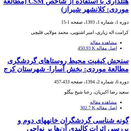
هتلداری با استفاده از شاخص CSM (مطالعۀ
موردی: کلانشهر شیراز)
دوره 1، شماره 1، 1393، صفحه
1-15
کرامت اله زیاری، امیر اشنویی، محمد مولایی قلیچی
مشاهده مقاله
اصل مقاله
450.93 K
سنجش کیفیت محیط روستاهای گردشگری
مطالعة موردی: بخش آسارا- شهرستان کرج
دوره 6، شماره 2، 1394، صفحه
433-457
سعید رضا اکبریان، رعنا شیخ بیگلو
مشاهده مقاله
اصل مقاله
302.7 K
گونه شناسی گردشگران خانههای دوم و
بررسی اثرات کالبدی آن‌ها بر نواحی