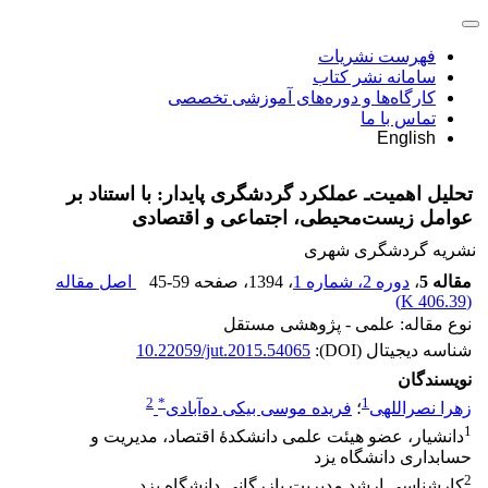
فهرست نشریات
سامانه نشر کتاب
کارگاه‌ها و دوره‌های آموزشی تخصصی
تماس با ما
English
تحلیل اهمیت‌ـ عملکرد گردشگری پایدار: با استناد بر
عوامل زیست‌محیطی، اجتماعی و اقتصادی
نشریه گردشگری شهری
مقاله 5
،
دوره 2، شماره 1
، 1394
، صفحه
45-59
اصل مقاله
)
406.39 K
(
نوع مقاله: علمی - پژوهشی مستقل
شناسه دیجیتال (DOI):
10.22059/jut.2015.54065
نویسندگان
2
*
1
زهرا نصراللهی
؛
فریده موسی بیکی ده‌آبادی
1
دانشیار، عضو هیئت علمی دانشکدۀ اقتصاد، مدیریت و
حسابداری دانشگاه یزد
2
کارشناسی ارشد مدیریت بازرگانی دانشگاه یزد