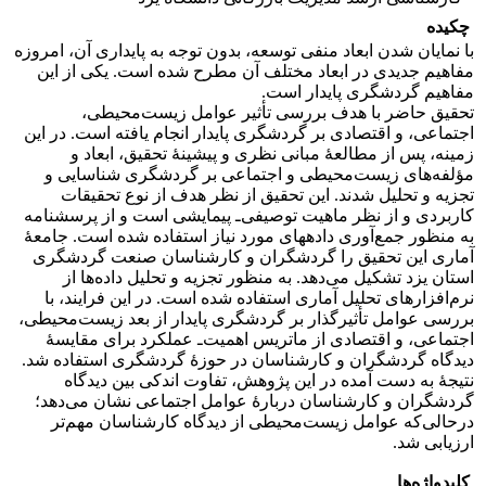
چکیده
با نمایان ‌شدن ابعاد منفی توسعه، بدون توجه به پایداری آن، امروزه
مفاهیم جدیدی در ابعاد مختلف آن مطرح شده است. یکی از این
مفاهیم گردشگری پایدار است.
تحقیق حاضر با هدف بررسی تأثیر عوامل زیست‏‌محیطی،
اجتماعی، و اقتصادی بر گردشگری پایدار انجام یافته است. در این
زمینه، پس از مطالعۀ مبانی نظری و پیشینۀ تحقیق، ابعاد و
مؤلفه‌های زیست‌محیطی و اجتماعی بر گردشگری شناسایی و
تجزیه و تحلیل شدند. این تحقیق از نظر هدف از نوع تحقیقات
کاربردی و از نظر ماهیت توصیفی‌ـ پیمایشی است و از پرسشنامه
به منظور جمع‌‏آوری داده‏های مورد نیاز استفاده شده است. جامعۀ
آماری این تحقیق را گردشگران و کارشناسان صنعت گردشگری
استان یزد تشکیل می‌دهد. به منظور تجزیه و تحلیل داده‌ها از
نرم‌افزارهای تحلیل آماری استفاده شده است. در این فرایند، با
بررسی عوامل تأثیرگذار بر گردشگری پایدار از بعد زیست‌‌محیطی،
اجتماعی، و اقتصادی از ماتریس اهمیت‌ـ عملکرد برای مقایسۀ
دیدگاه گردشگران و کارشناسان در حوزۀ گردشگری استفاده شد.
نتیجۀ به دست آمده در این پژوهش، تفاوت اندکی بین دیدگاه
گردشگران و کارشناسان دربارۀ عوامل اجتماعی نشان می‌دهد؛
در‌حالی‌که عوامل زیست‌محیطی از دیدگاه کارشناسان مهم‌تر
ارزیابی شد.
کلیدواژه‌ها