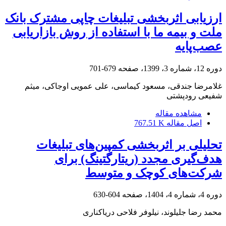
ارزیابی اثربخشی تبلیغات چاپی مشترک بانک
ملت و بیمه ما با استفاده از روش بازاریابی
عصب‌پایه
دوره 12، شماره 3، 1399، صفحه
679-701
غلامرضا جندقی، مسعود کیماسی، علی عمویی اوجاکی، میثم
شفیعی رودپشتی
مشاهده مقاله
اصل مقاله
767.51 K
تحلیلی بر اثربخشی کمپین‌های تبلیغات
هدف‌گیری مجدد (ریتارگتینگ) برای
شرکت‌های کوچک و متوسط
دوره 4، شماره 4، 1404، صفحه
604-630
محمد رضا جلیلوند، نیلوفر فلاحی دریاکناری