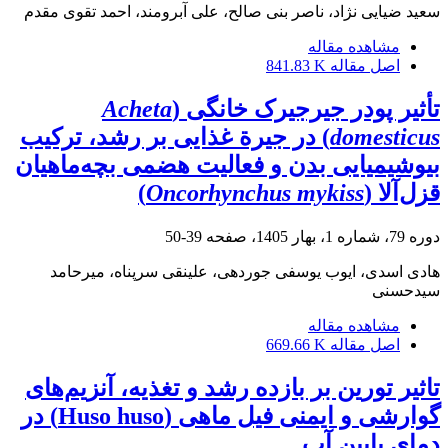
سعید ضیایی نژاد، ناصر بنی صالح، علی آبرومند، احمد تقوی مقدم
مشاهده مقاله
اصل مقاله
841.83 K
تأثیر پودر جیرجیرک خانگی (
Acheta
domesticus
) در جیرة غذایی بر رشد، ترکیب
بیوشیمیایی بدن و فعالیت هضمی بچه‌ماهیان
قزل‌آلا (
Oncorhynchus mykiss
)
دوره 79، شماره 1، بهار 1405، صفحه
39-50
هادی اسدی، ایوب یوسفی جوردهی، علینقی سرپناه، میرحامد
سیدحسنی
مشاهده مقاله
اصل مقاله
669.66 K
تاثیر تورین بر بازده رشد و تغذیه، آنزیم‌های
گوارشی و ایمنی فیل ماهی (Huso huso) در
دمای پایین آب