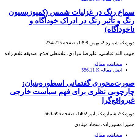
سماع رنگ در غزلیات شمس (کمپوزیسیون
رنگ و تأثیر رنگ در ادراک خودآگاه و
ناخودآگاه)
دوره 8، شماره 2، بهمن 1398، صفحه
215-234
حبیب الله عباسی، علیرضا مرادی، غلامعلی فلاح، صدیقه غلام زاده
مشاهده مقاله
اصل مقاله
556.11 K
صورت‌محوری گفتمانی اسطوره‌بنیان:
چارچوبی نظری برای فهم سیاست خارجی
غیرواقع‌گرا
دوره 53، شماره 3، پاییز 1402، صفحه
595-569
حمیرا مشیرزاده، سجاد مینادی
مشاهده مقاله