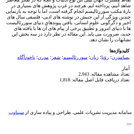
شاهد آنیم، پرداخته ایم. هرچند در غرب پژوهش های بسیاری در
بارهً مکتب سوررئالیسم انجام گرفته است، اما با توجه به بازنمایی
چندین ویژگی از این جنبش در نوشته های ادبی- فلسفی سال های
اخیر و دگرگونی علوم انسانی، یافتن پیوندهای دنیای سوررئالیست
ها با دنیای امروز و تطبیق برخی از پیام های آن ها با یافته های
جدید، ضرورت می یابد. این مقاله در نظر دارد در سه بخش این
تشابهات را نشان دهد.
کلیدواژه‌ها
پسامدرن
؛
رؤیا
؛
زبان
؛
سوررئالیسم
؛
شعر
؛
مدرن
؛
ناخودآگاه
آمار
تعداد مشاهده مقاله: 2,943
تعداد دریافت فایل اصل مقاله: 1,818
سامانه مدیریت نشریات علمی.
طراحی و پیاده سازی از
سیناوب