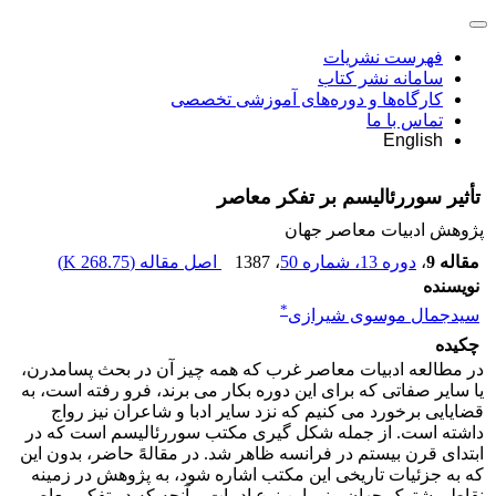
فهرست نشریات
سامانه نشر کتاب
کارگاه‌ها و دوره‌های آموزشی تخصصی
تماس با ما
English
تأثیر سوررئالیسم بر تفکر معاصر
پژوهش ادبیات معاصر جهان
مقاله 9
،
دوره 13، شماره 50
، 1387
اصل مقاله (
268.75 K
)
نویسنده
*
سیدجمال موسوی شیرازی
چکیده
در مطالعه ادبیات معاصر غرب که همه چیز آن در بحث پسامدرن،
یا سایر صفاتی که برای این دوره بکار می برند، فرو رفته است، به
قضایایی برخورد می کنیم که نزد سایر ادبا و شاعران نیز رواج
داشته است. از جمله شکل گیری مکتب سوررئالیسم است که در
ابتدای قرن بیستم در فرانسه ظاهر شد. در مقالهً حاضر، بدون این
که به جزئیات تاریخی این مکتب اشاره شود، به پژوهش در زمینه
نقاط مشترک جهان بینی این نوع ادبیات و آنچه که در تفکر معاصر