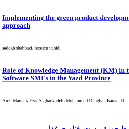
Implementing the green product developme
approach
sadegh shahbazi، hossien vahidi
Role of Knowledge Management (KM) in t
Software SMEs in the Yazd Province
Amir Manian، Ezat Asgharizadeh، Mohammad Dehghan Banadaki
سط حوزة زیست- فناوری غذایی