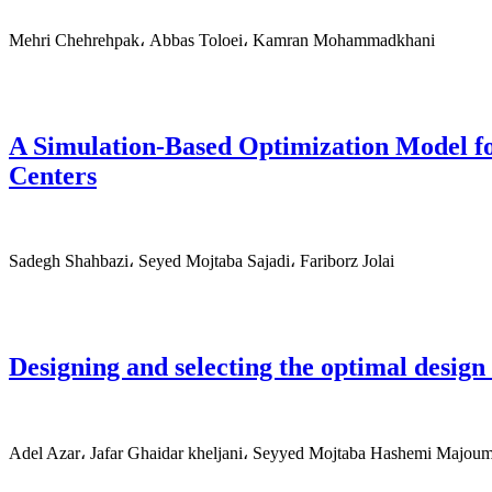
Mehri Chehrehpak، Abbas Toloei، Kamran Mohammadkhani
A Simulation-Based Optimization Model f
Centers
Sadegh Shahbazi، Seyed Mojtaba Sajadi، Fariborz Jolai
Designing and selecting the optimal design
Adel Azar، Jafar Ghaidar kheljani، Seyyed Mojtaba Hashemi Majou