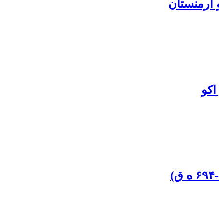
 ارمنستان
اکو