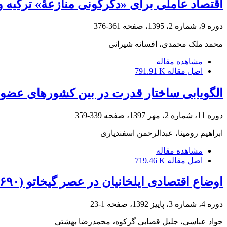
اقتصاد عاملی برای «دگرگونی منازعۀ» ترکیه و
دوره 9، شماره 2، 1395، صفحه
361-376
محمد ملک محمدی، افسانه شیرانی
مشاهده مقاله
اصل مقاله
791.91 K
الگویابی ساختار قدرت در بین کشورهای عضو 
دوره 11، شماره 2، مهر 1397، صفحه
339-359
ابراهیم رومینا، عبدالرحمن اسفندیاری
مشاهده مقاله
اصل مقاله
719.46 K
اوضاع اقتصادی ایلخانیان در عصر گیخاتو (۶۹۰-۶۹۴ ه ق)
دوره 4، شماره 3، پاییز 1392، صفحه
1-23
جواد عباسی، جلیل قصابی گزکوه، محمدرضا بهشتی