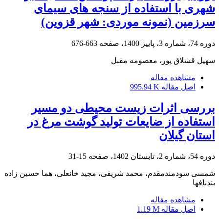
شهری با استفاده از سنجه های سیمای
سرزمین (نمونه موردی: شهر قزوین)
دوره 74، شماره 3، پاییز 1400، صفحه
663-676
سهیل قشلاق پور، معصومه مقبل
مشاهده مقاله
اصل مقاله
995.94 K
بررسی اثرات زیست محیطی دو مسیر
استفاده از ضایعات تولید گوشت مرغ در
استان گیلان
دوره 54، شماره 2، تابستان 1402، صفحه
15-31
شمسی سودمندمقدم، محمد شریفی، مجید خانعلی، هما حسین زاده
بندبافها
مشاهده مقاله
اصل مقاله
1.19 M