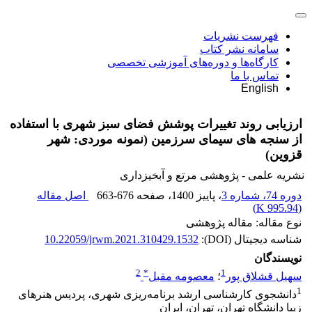
فهرست نشریات
سامانه نشر کتاب
کارگاه‌ها و دوره‌های آموزشی تخصصی
تماس با ما
English
ارزیابی روند تغییرات پوشش فضای سبز شهری با استفاده
از سنجه های سیمای سرزمین (نمونه موردی: شهر
قزوین)
نشریه علمی - پژوهشی مرتع و آبخیزداری
دوره 74، شماره 3
، پاییز 1400
، صفحه
663-676
اصل مقاله
)
995.94 K
(
نوع مقاله: مقاله پژوهشی
شناسه دیجیتال (DOI):
10.22059/jrwm.2021.310429.1532
نویسندگان
2
*
1
سهیل قشلاق پور
؛
معصومه مقبل
1
دانشجوی کارشناسی ارشد برنامه‌ریزی شهری، ﭘﺮﺩﻳﺲ ﻫﻨﺮﻫﺎﻯ
ﺯﻳﺒﺎ دانشگاه تهران، ﺗﻬﺮﺍﻥ، ﺍﻳﺮﺍﻥ