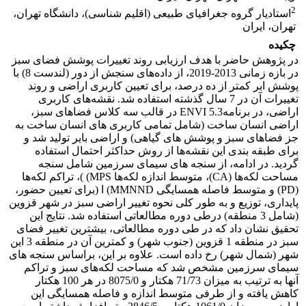
2
استادیار گروه جغرافیای طبیعی (اقلیم شناسی)، دانشگاه تهران،
تهران، ایران
چکیده
در پژوهش حاضر با هدف ارزیابی روند تغییرات پوشش فضای سبز
در بازه زمانی 2013-2019، از داده‌های سنجش از دور (لندست 8) با
پوشش ابر کمتر از ده درصد، برای تعیین کاربری اراضی و روند
تغییرات آن در 7 سال گذشته استفاده شد. نقشه‌های کاربری
اراضی، در برنامهENVI 5.3 در قالب سه کلاس فضاهای سبز،
اراضی انسان ساخت (شامل تمامی کاربری های انسان ساخت به
جز فضاهای سبز و پوشش های گیاهی) و اراضی بایر تولید شد و
برای طبقه بندی این نقشه‌ها از روش حداکثر احتمال استفاده
گردید. در ادامه، از سنجه های سیمای سرزمین شامل سنجه
مساحت لکه‌ها (CA)، متوسط اندازه لکه‌ها MPS) )، تراکم لکه‌ها
(PD) و متوسط فاصله همسایگی MMNND) ا (برای تعیین حضور،
پایداری، توزیع و به طور کلی نحوه تغییر اراضی سبز در شهر قزوین
(شامل 3 منطقه) درطی دوره مطالعاتی استفاده شد. نتایج این
تحقیق نشان داد که در طی دوره مطالعاتی، بیشترین تغییر فضای
سبز در منطقه 1 قزوین (جنوب شهر) و کمترین آن در منطقه 3 این
شهر (شمال شهر) رخ داده است. علاوه بر این، براساس سنجه های
سیمای سرزمین مشخص شد که مساحت لکه‌های سبز و تراکم
آنها به ترتیب به میزان 71/73 هکتار و 8075/0 در هر 100 هکتار
کاهش یافته و از طرفی متوسط اندازه و فاصله همسایگی این