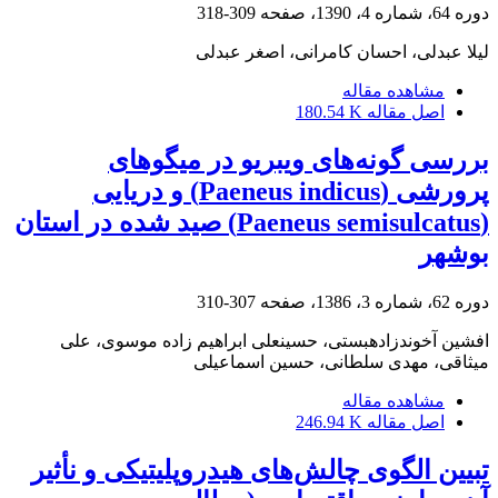
دوره 64، شماره 4، 1390، صفحه
309-318
لیلا عبدلی، احسان کامرانی، اصغر عبدلی
مشاهده مقاله
اصل مقاله
180.54 K
بررسی گونه‌های ویبریو‌ ‌در میگو‌های
پرورشی (‌Paeneus indicus) و دریایی
‌(‌Paeneus semisulcatus) صید شده در استان
بوشهر
دوره 62، شماره 3، 1386، صفحه
307-310
افشین آخوندزادهبستی، حسینعلی ابراهیم زاده موسوی، علی
میثاقی، مهدی سلطانی، حسین اسماعیلی
مشاهده مقاله
اصل مقاله
246.94 K
تبیین الگوی چالش‌های هیدروپلیتیکی و نأثیر