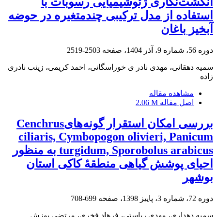
انگشت‌نگاری ژئوشیمیایی رسوبات با
استفاده از مدل ترکیبی چندمتغیره در حوضه
آبخیز باغان
دوره 56، شماره 9، آذر 1404، صفحه
2503-2519
سمیه دهقانی، مهدی نادر ی خوراسگانی، احمد کریمی، زینب نادری
زاده
مشاهده مقاله
اصل مقاله
2.06 M
بررسی امکان استقرار گونه‌هایCenchrus
ciliaris, Cymbopogon olivieri, Panicum
turgidum, Sporobolus arabicus به منظور
احیای پوشش گیاهی منطقۀ کاکی استان
بوشهر
دوره 72، شماره 3، پاییز 1398، صفحه
699-708
سمیه دهداری، مهدی ریاستی، فرهاد فخری، مرتضی پوزش