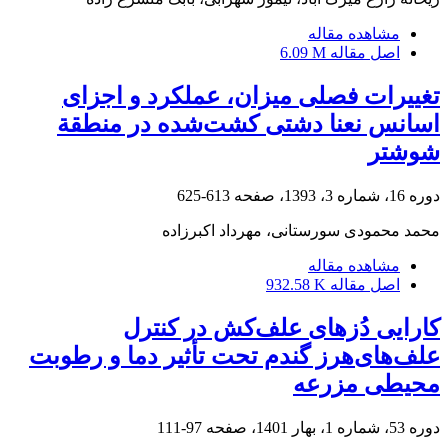
مشاهده مقاله
اصل مقاله
6.09 M
تغییرات فصلی میزان، عملکرد و اجزای
اسانس نعنا دشتی کشت‌شده در منطقة
شوشتر
دوره 16، شماره 3، 1393، صفحه
613-625
محمد محمودی سورستانی، مهرداد اکبرزاده
مشاهده مقاله
اصل مقاله
932.58 K
کارایی دُزهای علف‌کش در کنترل
علف‌های‌هرز گندم تحت تأثیر دما و رطوبت
محیطی مزرعه
دوره 53، شماره 1، بهار 1401، صفحه
97-111