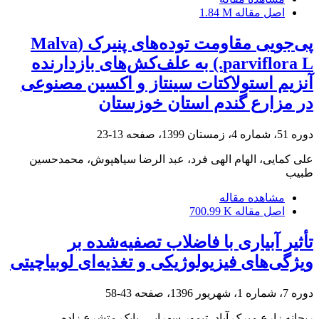
اصل مقاله
1.84 M
پی‌جویی مقاومت توده‌های پنیرک (Malva
parviflora L.) به علف‌کش‌های بازدارنده
آنزیم استولاکتات سینتاز و اکسین مصنوعی
در مزارع گندم استان خوزستان
دوره 51، شماره 4، زمستان 1399، صفحه
13-23
علی کمایی، الهام الهی فرد، عبد الرضا سیاهپوش، محمدحسین
طبیب
مشاهده مقاله
اصل مقاله
700.99 K
تأثیر آبیاری با فاضلاب تصفیه‌شده بر
ویژگی‌های فیزیولوژیکی و تغذیه‌ای لوبیاچیتی
دوره 7، شماره 1، شهریور 1396، صفحه
43-58
ریحانه زارع میرک آباد، تیمور سهرابی، بابک متشرع زاده