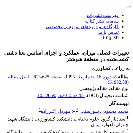
فهرست نشریات
سامانه نشر کتاب
کارگاه‌ها و دوره‌های آموزشی تخصصی
تماس با ما
English
تغییرات فصلی میزان، عملکرد و اجزای اسانس نعنا دشتی
کشت‌شده در منطقة شوشتر
به زراعی کشاورزی
مقاله 8
،
دوره 16، شماره 3
، 1393
، صفحه
613-625
اصل مقاله
)
932.58 K
(
نوع مقاله: مقاله پژوهشی
شناسه دیجیتال (DOI):
10.22059/jci.2014.53262
نویسندگان
2
1
*
محمد محمودی سورستانی
؛
مهرداد اکبرزاده
1
استادیار گروه علوم باغبانی، دانشکدة کشاورزی، دانشگاه شهید
چمران، اهواز، ایران
2
دانشجوی کارشناسی ارشد، پژوهشکدة گیاهان دارویی، دانشگاه