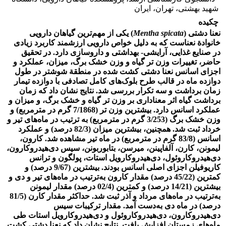
شهید بهشتی، تهران، ایران
چکیده
نعنا دشتی (
Mentha spicata
) یکی از مهم‌ترین گیاهان دارویی
خانوادة نعناست که به دلیل خواص دارویی ارزشمند کاربرد زیادی
در صنایع غذایی، آرایشی- بهداشتی و داروسازی دارد. در تحقیق
حاضر، تغییرات وزن تر گیاه و وزن خشک برگ، میزان، عملکرد و
اجزای اسانس نعنا دشتی کشت شده در منطقة شوشتر در طول
دوازده ماه در قالب طرح بلوک‌های کامل تصادفی با دوازده تیمار
زمان برداشت و سه تکرار بررسی شد. نتایج نشان داد که زمان
برداشت گیاه اثر معناداری بر وزن تر گیاه و خشک برگ، و میزان و
عملکرد اسانس دارد. بیشترین وزن تر (7/1868 گرم در مترمربع) و
وزن خشک برگ (3/253 گرم در مترمربع) به ترتیب در ماه‌های تیر و
خرداد ثبت شد. همچنین، بیشترین میزان (82/3 درصد) و عملکرد
اسانس (83/8 گرم در مترمربع) در ماه تیر مشاهده شد. کارون،
لیمونن، کارن، آلفاپینن، میرسن، بتابوربونن، سیس دی‌هیدروکارون،
دی‌هیدروکاروئول، دی‌هیدروکارویل استات، پولگون و ترانس
کاریوفیلن اجزای اصلی اسانس بودند. بیشترین (9/67 درصد) و
کمترین (45/22 درصد) مقدار کارون به‌ترتیب در ماه‌های تیر و دی و
بیشترین (14/21 درصد) و کمترین (02/4 درصد) مقدار لیمونن
به‌ترتیب در ماه‌های مرداد و آذر ثبت شد. حداکثر مقدار کارن (81/5
درصد) در ماه دی به‌دست آمد. مقدار ترکیبات سیس
دی‌هیدروکارون، دی‌هیدروکاروئول و دی‌هیدروکارویل استات طی
ماه‌های زمستان افزایش یافت. نتایج نشان داد که نعنا دشتی کشت