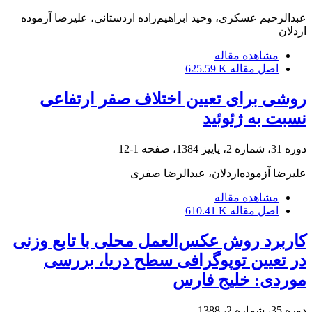
عبدالرحیم عسکری، وحید ابراهیم‌‌زاده اردستانی، علیرضا آزموده
اردلان
مشاهده مقاله
اصل مقاله
625.59 K
روشی برای تعیین اختلاف صفر ارتفاعی
نسبت به ژئوئید
دوره 31، شماره 2، پاییز 1384، صفحه
1-12
علیرضا آزموده‌اردلان، عبدالرضا صفری
مشاهده مقاله
اصل مقاله
610.41 K
کاربرد روش عکس‌العمل محلی با تابع وزنی
در تعیین توپوگرافی سطح دریا، بررسی
موردی: خلیج ‌فارس
دوره 35، شماره 2، 1388